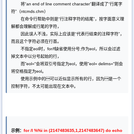
将“an end of line comment character”翻译成了“行尾字
符”（ntcmds.chm）
在命令行帮助中则是“行注释字符的结尾”，按字面意义理
解都会理解成行尾的字符，
因此误人不浅，实际上应该是“代表行结束的注释字符”，
而且这个字符必须在行首。
不指定eol时，for/f缺省使用分号;作为eol，所以会过滤
掉文本中以分号起始的行，
而"eol="会将双引号指定为eol，使用"eol= delims="则会
将空格指定为eol。
使用示例中的可以近似显示所有的行，因为是一个
控制字符，不太可能出现在文本中。
示例：
for /l %%i in (2147483635,1,2147483647) do echo