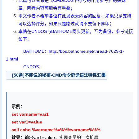
此篇可以看做是
《CMD/DOS下符号的作用参考》
的姊妹
篇，两者内容可能会有重叠；
本文作者不希望各位在此发表无内容的回复，如果只是支持
可以选择评分，如果只是路过就请不要留下脚印；
本帖在CNDOS与BATHOME同步更新，互为备份，参考链接
如下：
BATHOME：
http://bbs.bathome.net/thread-7629-1-
1.html
CNDOS：
[50条]不能说的秘密-CMD命令奇诡语法特性汇集
示例：
set varname=var1
set var1=value
call echo %varname%=%%%varname%%%
效果：
输出var1=value，实现变量的二次扩展