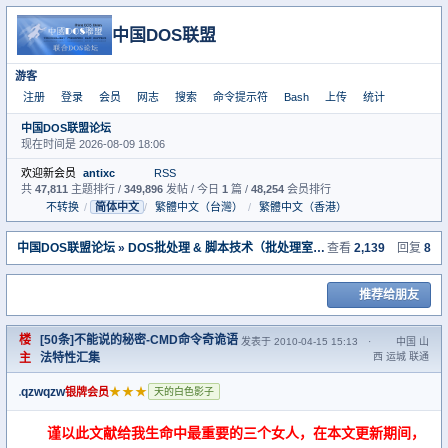
中国DOS联盟
游客
注册
登录
会员
网志
搜索
命令提示符
Bash
上传
统计
中国DOS联盟论坛
现在时间是 2026-08-09 18:06
欢迎新会员
antixc
RSS
共
47,811
主题排行 /
349,896
发帖 / 今日
1
篇 /
48,254
会员排行
不转换
/
简体中文
/
繁體中文（台灣）
/
繁體中文（香港）
中国DOS联盟论坛
»
DOS批处理 & 脚本技术（批处理室）
» [50条]不能说的秘
查看
2,139
回复
8
推荐给朋友
楼
[50条]不能说的秘密-CMD命令奇诡语
发表于 2010-04-15 15:13
·
中国 山
主
法特性汇集
西 运城 联通
qzwqzw
★★★
银牌会员
天的白色影子
谨以此文献给我生命中最重要的三个女人，在本文更新期间，