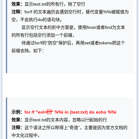
效果：
显示test.txt的所有行，除了空行
注释：
for/f 的文本遍历会遇到空行时，替代变量%%i被赋值为
空，不会执行do的语句块。
显示空行文本的折中方案是，使用finstr或者find为文本
的所有行包括空行添加一个前缀，
待通过for/f的“防空”保护后，再用set或者tokens把这个
前缀去除。如下：
示例：
for /f "eol=" %%i in (test.txt) do echo %%i
效果：
显示test.txt的文本内容，忽略以起始的行
注释：
这个语法之所以称得上“奇诡”，主要是因为官方文档的
中文化过程中，