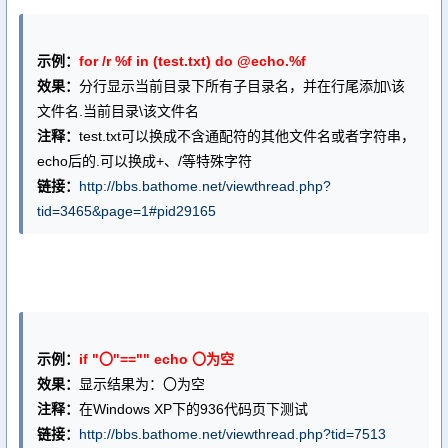
示例：
for /r %f in (test.txt) do @echo.%f
效果：
分行显示当前目录下所有子目录名，并在行尾添加\该
文件名.当前目录\该文件名
注释：
test.txt可以换成不含通配符的其他文件名或者字符串，
echo后的.可以换成+、/等特殊字符
链接：
http://bbs.bathome.net/viewthread.php?
tid=3465&page=1#pid29165
示例：
if "〇"=="" echo 〇为空
效果：
显示结果为：〇为空
注释：
在Windows XP下的936代码页下测试
链接：
http://bbs.bathome.net/viewthread.php?tid=7513