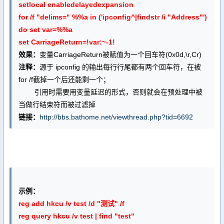
setlocal enabledelayedexpansion
for /f "delims=" %%a in ('ipconfig^|findstr /i "Address"')
do set var=%%a
set CarriageReturn=!var:~-1!
效果：
变量CarriageReturn被赋值为一个回车符(0x0d,\r,Cr)
注释：
源于 ipconfig 的输出每行行尾都有两个回车符，在被
for /f截掉一个后还能剩一个；
引用时需要用变量延迟的形式，否则就会在预处理中被
当做行结束符而被过滤掉
链接：
http://bbs.bathome.net/viewthread.php?tid=6692
示例：
reg add hkcu /v test /d "测试" /f
reg query hkcu /v test | find "test"