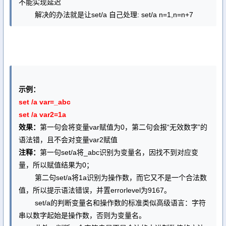
不能实现延迟
解决的办法就是让set/a 自己处理: set/a n=1,n=n+7
示例：
set /a var=_abc
set /a var2=1a
效果：
第一句会将变量var赋值为0，第二句会报“无效数字”的
语法错，且不会对变量var2赋值
注释：
第一句set/a将_abc识别为变量名，因找不到对应变
量，所以赋值结果为0；
第二句set/a将1a识别为操作数，而它又不是一个合法数
值，所以提示语法错误，并置errorlevel为9167。
set/a的判断变量名和操作数的标准类似高级语言：字符
串以数字起始是操作数，否则为变量名。