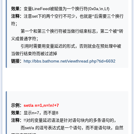
效果：
变量LineFeed被赋值为一个换行符(0x0a,\n,Lf)
注释：
注意set下的两个空行不可少，也就是^后需要三个换行
符；
第一个和第三个换行符被当做行结束标志，第二个被^转
义成普通字符；
引用时需要用变量延迟的形式，否则就会在预处理中被
当做行结束符而被过滤掉
链接：
http://bbs.bathome.net/viewthread.php?tid=6692
示例：
set/a n=1,n=!n!+7
效果：
显示n=7，而不是8
注释：
!!对的变量延迟语法是针对语句块内的多条语句的，
而set/a 的逗号表达式是一个语句，而不是语句块，自然