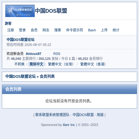
中国DOS联盟
游客
注册
登录
会员
网志
搜索
命令提示符
Bash
上传
统计
中国DOS联盟论坛
现在时间是 2026-08-07 05:22
欢迎新会员
Atticus97
RSS
共
48,040
主题排行 /
350,125
发帖 / 今日
1
篇 /
48,252
会员排行
不转换
/
简体中文
/
繁體中文（台灣）
/
繁體中文（香港）
中国DOS联盟论坛
» 会员列表
会员列表
论坛当前没有开放会员列表。
[
联系联盟系统管理团队
-
中国DOS联盟
-
简版
]
Sponsored by
ifanr Inc
| © 2001–2023