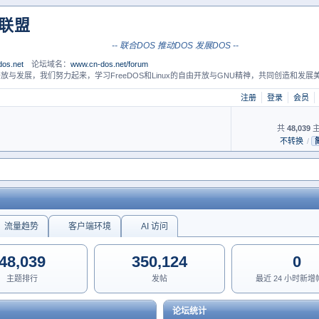
S联盟
-- 联合DOS 推动DOS 发展DOS --
os.net
论坛域名：
www.cn-dos.net/forum
放与发展，我们努力起来，学习FreeDOS和Linux的自由开放与GNU精神，共同创造和发展美
注册
登录
会员
共
48,039
主
不转换
/
流量趋势
客户端环境
AI 访问
48,039
350,124
0
主题排行
发帖
最近 24 小时新
论坛统计