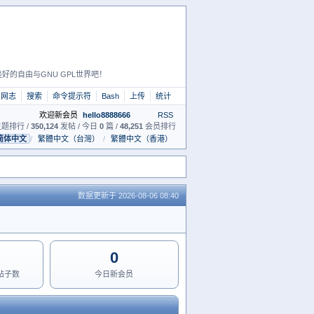
好的自由与GNU GPL世界吧！
网志
搜索
命令提示符
Bash
上传
统计
欢迎新会员
hello8888666
RSS
题排行 /
350,124
发帖 / 今日
0
篇 /
48,251
会员排行
简体中文
/
繁體中文（台灣）
/
繁體中文（香港）
数据更新于 2026-08-06 08:40
0
增帖子数
今日新会员