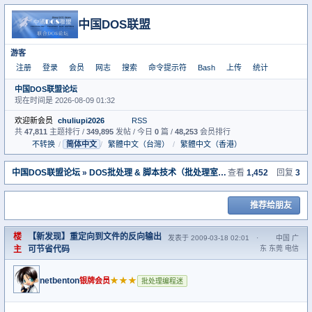
中国DOS联盟
游客
注册
登录
会员
网志
搜索
命令提示符
Bash
上传
统计
中国DOS联盟论坛
现在时间是 2026-08-09 01:32
欢迎新会员
chuliupi2026
RSS
共
47,811
主题排行 /
349,895
发帖 / 今日
0
篇 /
48,253
会员排行
不转换
/
简体中文
/
繁體中文（台灣）
/
繁體中文（香港）
中国DOS联盟论坛
»
DOS批处理 & 脚本技术（批处理室）
» 【新发现】重定向
查看
1,452
回复
3
推荐给朋友
楼
【新发现】重定向到文件的反向输出
发表于 2009-03-18 02:01
·
中国 广
主
可节省代码
东 东莞 电信
netbenton
★★★
银牌会员
批处理编程迷