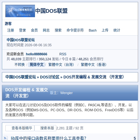
中国DOS联盟
游客
注册
登录
会员
网志
搜索
命令提示符
Bash
上传
统计
中国DOS联盟论坛
现在时间是 2026-08-06 16:35
欢迎新会员
hello8888666
RSS
共
48,039
主题排行 /
350,124
发帖 / 今日
0
篇 /
48,251
会员排行
不转换
/
简体中文
/
繁體中文（台灣）
/
繁體中文（香港）
中国DOS联盟论坛
»
DOS讨论区
» DOS开发编程 & 发展交流 （开发室）
DOS开发编程 & 发展交
版主：
Wengier
流 （开发室）
大家可以在这儿讨论DOS及DOS软件的编程（例如C、PASCAL等语言）、开发，以
及各种DOS（例如MS-DOS、PC-DOS、DR-DOS、ROM-DOS、FreeDOS等）以后
的发展方向等问题。
查看本版精华
搜索本版
2,281 主题 / 92 页
lib库中的接口函数名称要用什么工具查看？
5