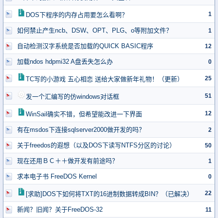
1
DOS下程序的内存占用要怎么看啊？
如何禁止产生ncb、DSW、OPT、PLG、o等附加文件？
1
自动检测汉字系统是否加载的QUICK BASIC程序
12
加载ndos hdpmi32 A盘丢失怎么办
0
25
TC写的小游戏 五心相恋 送给大家做新年礼物！（更新）
51
发一个汇编写的仿windows对话框
12
WinSail确实不错，但希望能改进一下界面
有在msdos下连接sqlserver2000做开发的吗？
2
关于freedos的遐想（以及DOS下读写NTFS分区的讨论）
50
现在还用ＢＣ＋＋做开发有前途吗？
1
求本电子书 FreeDOS Kernel
0
22
[求助]DOS下如何将TXT的16进制数据转成BIN？（已解决）
新闻？旧闻？关于FreeDOS-32
11