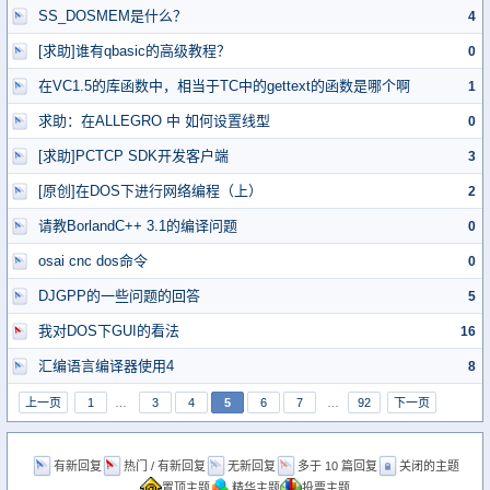
SS_DOSMEM是什么？
4
[求助]谁有qbasic的高级教程？
0
在VC1.5的库函数中，相当于TC中的gettext的函数是哪个啊
1
求助：在ALLEGRO 中 如何设置线型
0
[求助]PCTCP SDK开发客户端
3
[原创]在DOS下进行网络编程（上）
2
请教BorlandC++ 3.1的编译问题
0
osai cnc dos命令
0
DJGPP的一些问题的回答
5
我对DOS下GUI的看法
16
汇编语言编译器使用4
8
上一页
1
…
3
4
5
6
7
…
92
下一页
有新回复
热门 / 有新回复
无新回复
多于 10 篇回复
关闭的主题
置顶主题
精华主题
投票主题