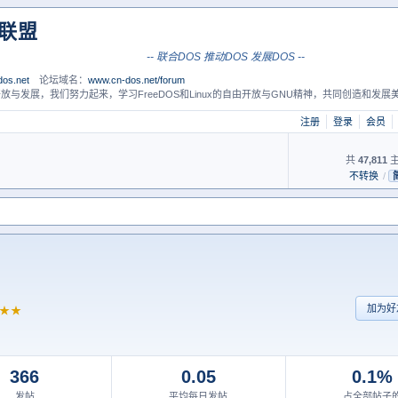
S联盟
-- 联合DOS 推动DOS 发展DOS --
os.net
论坛域名：
www.cn-dos.net/forum
放与发展，我们努力起来，学习FreeDOS和Linux的自由开放与GNU精神，共同创造和发展美
注册
登录
会员
共
47,811
主
不转换
/
加为好
★★
366
0.05
0.1%
发帖
平均每日发帖
占全部帖子