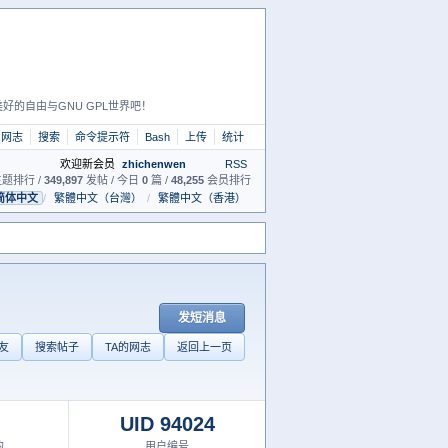
好的自由与GNU GPL世界吧！
网志
搜索
命令提示符
Bash
上传
统计
欢迎新会员
zhichenwen
RSS
题排行 /
349,897
发帖 / 今日
0
篇 /
48,255
会员排行
简体中文
/
繁體中文（台灣）
/
繁體中文（香港）
发短消息
友
搜索帖子
TA的网志
返回上一页
UID 94024
的
用户编号