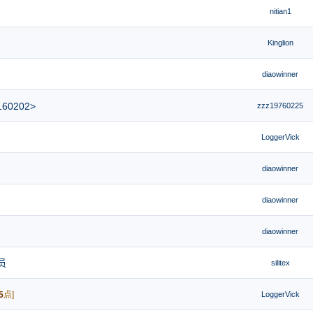
nitian1
Kinglion
diaowinner
0202>
zzz19760225
LoggerVick
diaowinner
diaowinner
diaowinner
员
silitex
5
点]
LoggerVick