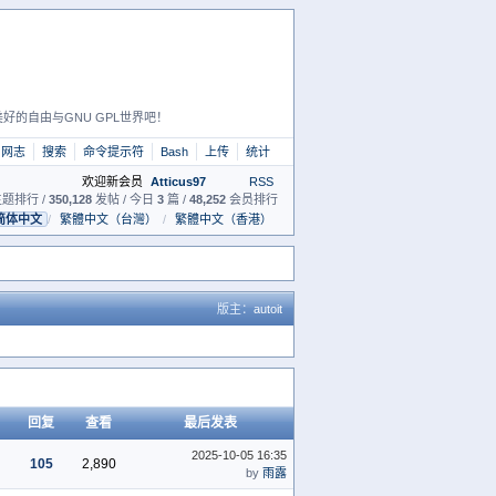
好的自由与GNU GPL世界吧！
网志
搜索
命令提示符
Bash
上传
统计
欢迎新会员
Atticus97
RSS
题排行 /
350,128
发帖 / 今日
3
篇 /
48,252
会员排行
简体中文
/
繁體中文（台灣）
/
繁體中文（香港）
版主：
autoit
回复
查看
最后发表
2025-10-05 16:35
105
2,890
by
雨露