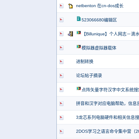
netbenton 在cn-dos成长
523066680编辑区
【Billunique】个人网志－滴
模拟器虚拟器载体
进制转换
论坛帖子摘录
点阵矢量字符汉字中文系统搜
拼音和汉字对应电脑帮助，信息
3龙芯系列电脑硬件和相关信息搜集 
2DOS学习之语言命令集中营（201