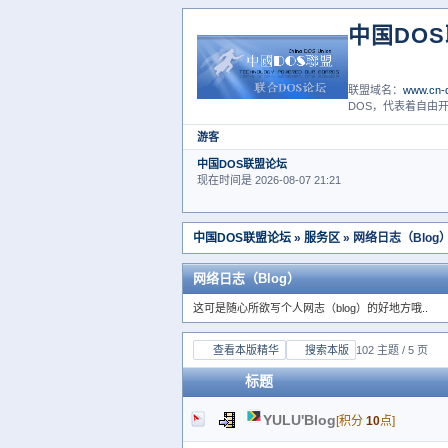
中国DO
联盟域名：
www.cn-d
DOS，代表着自由开
游客
中国DOS联盟论坛
现在时间是 2026-08-07 21:21
中国DOS联盟论坛
»
服务区
» 网络日志（Blog
网络日志（Blog）
这可是随心所欲写个人网志（blog）的好地方哦..
查看本版精华
搜索本版
102 主题 / 5 页
标题
YULU'Blog
[积分
10
点]