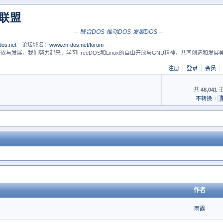
S联盟
-- 联合DOS 推动DOS 发展DOS --
os.net
论坛域名：
www.cn-dos.net/forum
放与发展，我们努力起来，学习FreeDOS和Linux的自由开放与GNU精神，共同创造和发展美
注册
登录
会员
共
48,041
主
不转换
/
）
作者
雨露