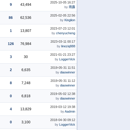
2025-10-05 16:27
9
43,494
by
雨露
2025-02-05 22:56
86
62,536
by
Kinglion
2023-07-23 12:01
1
13,807
by
chenyucheng
2023-03-11 00:17
126
76,984
by
lineziq888
2021-01-21 23:27
3
30
by
LoggerVick
2019-05-31 11:51
2
6,635
by
diaowinner
2019-05-31 11:12
8
7,248
by
diaowinner
2019-05-02 12:38
0
6,818
by
diaowinner
2019-03-12 19:38
4
13,829
by
Aadmin
2018-04-30 09:12
0
3,100
by
LoggerVick