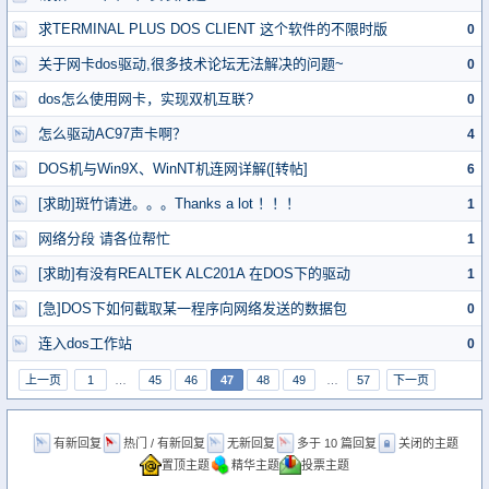
求TERMINAL PLUS DOS CLIENT 这个软件的不限时版
0
关于网卡dos驱动,很多技术论坛无法解决的问题~
0
dos怎么使用网卡，实现双机互联?
0
怎么驱动AC97声卡啊？
4
DOS机与Win9X、WinNT机连网详解([转帖]
6
[求助]斑竹请进。。。Thanks a lot ！！！
1
网络分段 请各位帮忙
1
[求助]有没有REALTEK ALC201A 在DOS下的驱动
1
[急]DOS下如何截取某一程序向网络发送的数据包
0
连入dos工作站
0
上一页
1
…
45
46
47
48
49
…
57
下一页
有新回复
热门 / 有新回复
无新回复
多于 10 篇回复
关闭的主题
置顶主题
精华主题
投票主题