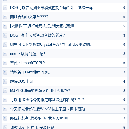
DOS可以启动到图形模式控制台吗？如LINUX一样
0
网络启动中文菜单????
0
[求助]NET运行就死机,急,请大家指教!!!
5
DOS下如何支援AC3音效的影片?
3
哪里可以下到板载Crystal Ac97声卡的dos驱动啊.
0
dos 下联网问题，急！
2
替代microsoft'TCPIP
6
请教关于Lynx使用问题。
2
解决DOS上网
4
MJPEG编码的视频文件用什么播放？
2
可以用DOS命令向指定邮箱递送邮件吗？？？
0
今天把光盘起动版WIN98装上了显卡网卡驱动
1
那位虾友有"腾格尔"的"我的天堂"啊,
2
请教 dos 下 声卡 安装问题
5