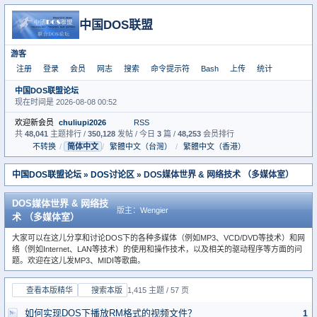
中国DOS联盟
游客
注册
登录
会员
网志
搜索
命令提示符
Bash
上传
统计
中国DOS联盟论坛
现在时间是 2026-08-08 00:52
欢迎新会员
chuliupi2026
RSS
共
48,041
主题排行 /
350,128
发帖 / 今日
3
篇 /
48,253
会员排行
不转换
/
简体中文
/
繁體中文（台灣）
/
繁體中文（香港）
中国DOS联盟论坛
»
DOS讨论区
» DOS媒体世界 & 网络技术 （多媒体室）
DOS媒体世界 & 网络技
版主：
Wengier
术 （多媒体室）
大家可以在这儿分享和讨论DOS下的各种多媒体（例如MP3、VCD/DVD等技术）和网
络（例如Internet、LAN等技术）的使用和操作技术，以及相关的驱动程序等方面的问
题。欢迎在这儿发MP3、MIDI等歌曲。
查看本版精华
搜索本版
1,415 主题 / 57 页
如何实现DOS下播放RM格式的视频文件？
1