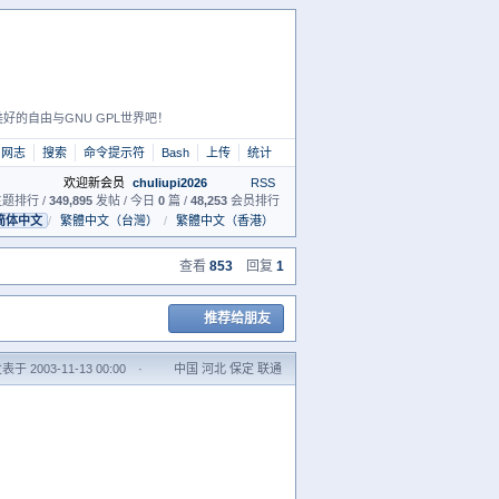
好的自由与GNU GPL世界吧！
网志
搜索
命令提示符
Bash
上传
统计
欢迎新会员
chuliupi2026
RSS
题排行 /
349,895
发帖 / 今日
0
篇 /
48,253
会员排行
简体中文
/
繁體中文（台灣）
/
繁體中文（香港）
查看
853
回复
1
推荐给朋友
表于 2003-11-13 00:00
·
中国 河北 保定 联通