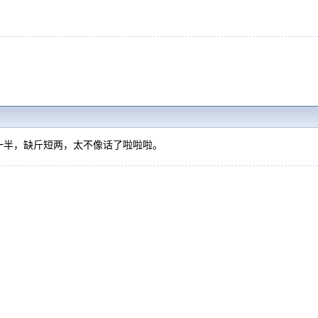
一半，缺斤短两，太不像话了啦啦啦。