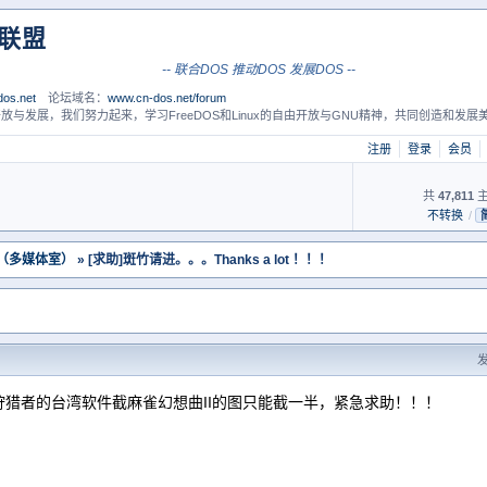
S联盟
-- 联合DOS 推动DOS 发展DOS --
os.net
论坛域名：
www.cn-dos.net/forum
放与发展，我们努力起来，学习FreeDOS和Linux的自由开放与GNU精神，共同创造和发展美
注册
登录
会员
共
47,811
主
不转换
/
 （多媒体室）
» [求助]斑竹请进。。。Thanks a lot ！！！
发
狩猎者的台湾软件截麻雀幻想曲II的图只能截一半，紧急求助！！！