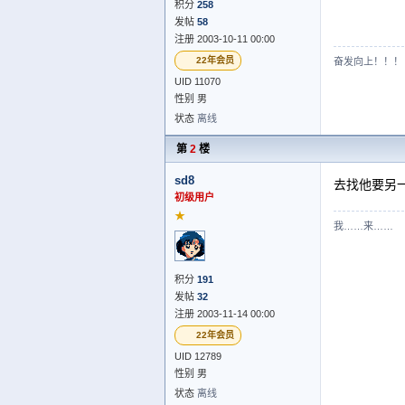
积分
258
发帖
58
注册 2003-10-11 00:00
22年会员
奋发向上！！！
UID 11070
性别 男
状态
离线
第
2
楼
sd8
去找他要另
初级用户
★
我……来……
积分
191
发帖
32
注册 2003-11-14 00:00
22年会员
UID 12789
性别 男
状态
离线