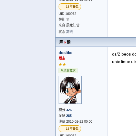
16年会员
UID 160972
性别 男
来自 黑龙江省
状态
离线
第
6
楼
doslike
os/2 beos do
版主
unix linux u
★★
系统收藏家
积分
326
发帖
285
注册 2010-02-22 00:00
16年会员
UID 160972