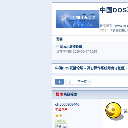
中国DO
联盟域名：
www.cn-d
DOS，代表着自由开
游客
中国DOS联盟论坛
现在时间是 2026-08-07 13:57
中国DOS联盟论坛
»
其它操作系统综合讨论区
»
1
2
下一页 ›
楼 主
系统接龙
chy505908440
初级用户
进
★★
小鸟鸟
积分
120