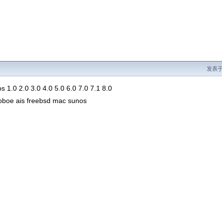
发表于 2
s 1.0 2.0 3.0 4.0 5.0 6.0 7.0 7.1 8.0
toboe ais freebsd mac sunos