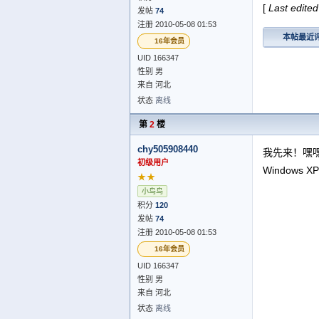
[
Last edite
发帖
74
注册 2010-05-08 01:53
本帖最近
16年会员
UID 166347
性别 男
来自 河北
状态
离线
第
2
楼
chy505908440
我先来！嘿
初级用户
Windows XP
★★
小鸟鸟
积分
120
发帖
74
注册 2010-05-08 01:53
16年会员
UID 166347
性别 男
来自 河北
状态
离线