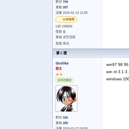
积分
709
发帖
287
注册 2010-01-13 12:05
16年会员
UID 158583
性别 女
来自 尖竹汶府
状态
离线
第
5
楼
doslike
win97 98 95 
版主
win nt 3.1 3
★★
windows 200
系统收藏家
积分
326
发帖
285
注册 2010-02-22 00:00