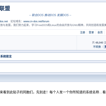
S联盟
-- 联合DOS 推动DOS 发展DOS --
os.net
论坛域名：
www.cn-dos.net/forum
放与发展，我们努力起来，学习FreeDOS和Linux的自由开放与GNU精神，共同创造和发展美
注册
登录
会员
共
48,040
主
不转换
/
 系统接龙
来看到此贴子的同胞们，先别走！每个人发一个你所知道的系统名称…看