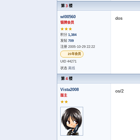
第
3
楼
wl00560
dos
银牌会员
★★★
积分
1,384
发帖
709
注册 2005-10-29 22:22
20年会员
UID 44271
状态
离线
第
4
楼
Vista2008
os/2
版主
★★