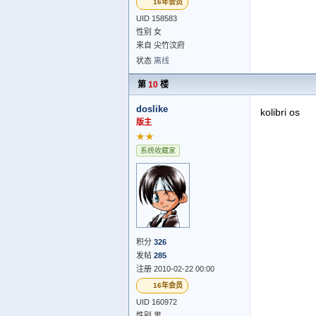
16年会员
UID 158583
性别 女
来自 尖竹汶府
状态
离线
第
10
楼
doslike
kolibri os
版主
★★
系统收藏家
积分
326
发帖
285
注册 2010-02-22 00:00
16年会员
UID 160972
性别 男