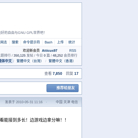
好的自由与GNU GPL世界吧！
网志
搜索
命令提示符
Bash
上传
统计
欢迎新会员
Atticus97
RSS
题排行 /
350,125
发帖 / 今日
0
篇 /
48,252
会员排行
简体中文
/
繁體中文（台灣）
/
繁體中文（香港）
查看
7,850
回复
17
推荐给朋友
发表于 2010-05-31 11:16
·
中国 天津 电信
看能接到多长！边游戏边拿分嘛！！