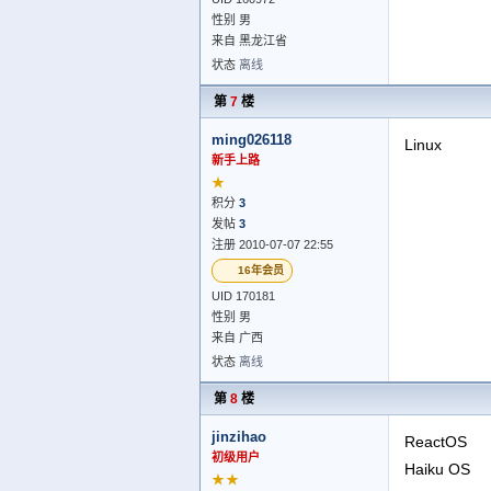
性别 男
来自 黑龙江省
状态
离线
第
7
楼
ming026118
Linux
新手上路
★
积分
3
发帖
3
注册 2010-07-07 22:55
16年会员
UID 170181
性别 男
来自 广西
状态
离线
第
8
楼
jinzihao
ReactOS
初级用户
Haiku OS
★★