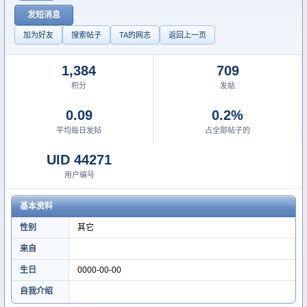
发短消息
加为好友
搜索帖子
TA的网志
返回上一页
1,384
709
积分
发帖
0.09
0.2%
平均每日发帖
占全部帖子的
UID 44271
用户编号
基本资料
性别
其它
来自
生日
0000-00-00
自我介绍