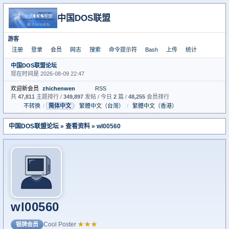
中国DOS联盟
游客
注册
登录
会员
网志
搜索
命令提示符
Bash
上传
统计
中国DOS联盟论坛
现在时间是 2026-08-09 22:47
欢迎新会员
zhichenwen
RSS
共
47,811
主题排行 /
349,897
发帖 / 今日
2
篇 /
48,255
会员排行
不转换
/
简体中文
/
繁體中文（台灣）
/
繁體中文（香港）
中国DOS联盟论坛
» 查看资料 » wl00560
wl00560
Cool Poster
★★★
银牌会员