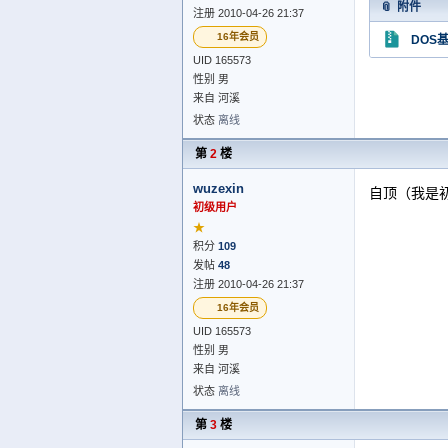
附件
注册 2010-04-26 21:37
16年会员
DOS基
UID 165573
性别 男
来自 河溪
状态
离线
第
2
楼
wuzexin
自顶（我是
初级用户
★
积分
109
发帖
48
注册 2010-04-26 21:37
16年会员
UID 165573
性别 男
来自 河溪
状态
离线
第
3
楼