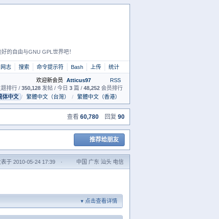
好的自由与GNU GPL世界吧！
网志
搜索
命令提示符
Bash
上传
统计
欢迎新会员
Atticus97
RSS
题排行 /
350,128
发帖 / 今日
3
篇 /
48,252
会员排行
简体中文
/
繁體中文（台灣）
/
繁體中文（香港）
查看
60,780
回复
90
推荐给朋友
表于 2010-05-24 17:39
·
中国 广东 汕头 电信
点击查看详情