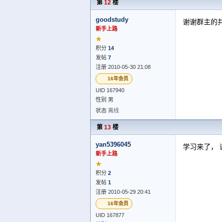
第
12
楼
goodstudy
谢谢群主的
新手上路
★
积分
14
发帖
7
注册 2010-05-30 21:08
16年会员
UID 167940
性别 男
状态
离线
第
13
楼
yan5396045
学习来了， 
新手上路
★
积分
2
发帖
1
注册 2010-05-29 20:41
16年会员
UID 167877