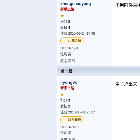
zhengchaoyang
不用附件直
新手上路
★
积分
8
发帖
4
注册 2010-05-24 14:45
16年会员
UID 167501
性别 男
状态
离线
第
4
楼
liyong9x
晕了点出来
新手上路
★
积分
3
发帖
2
注册 2010-05-22 23:27
16年会员
UID 167415
性别 男
状态
离线