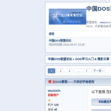
中国DO
联盟域名：
www.cn-d
DOS，代表着自由开
游客
中国DOS联盟论坛
现在时间是 2026-08-07 23:39
中国DOS联盟论坛
»
DOS学习入门 & 精彩文章
1
2
3
…
7
下一页 ›
楼 主
DOS教程——只供初学者使用
wuzexin
以下是我 在
初级用户
★
本帖最近
积分
109
发帖
48