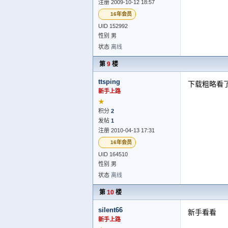
注册 2009-10-12 18:57
16年会员
UID 152992
性别 男
状态
离线
第
9
楼
ttsping
下载粗略看
新手上路
★
积分
2
发帖
1
注册 2010-04-13 17:31
16年会员
UID 164510
性别 男
状态
离线
第
10
楼
silent66
新手看看
新手上路