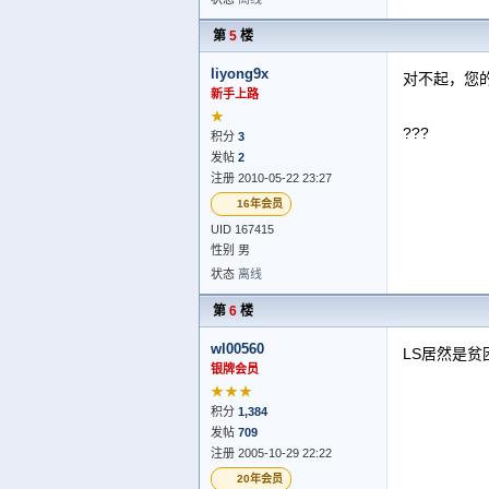
第
5
楼
liyong9x
对不起，您
新手上路
★
???
积分
3
发帖
2
注册 2010-05-22 23:27
16年会员
UID 167415
性别 男
状态
离线
第
6
楼
wl00560
LS居然是
银牌会员
★★★
积分
1,384
发帖
709
注册 2005-10-29 22:22
20年会员