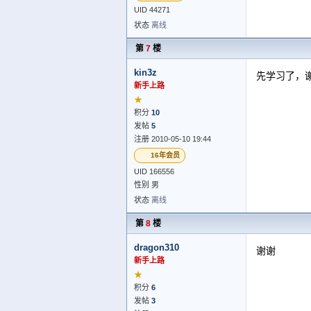
UID 44271
状态
离线
第
7
楼
kin3z
先学习了，
新手上路
★
积分
10
发帖
5
注册 2010-05-10 19:44
16年会员
UID 166556
性别 男
状态
离线
第
8
楼
dragon310
谢谢
新手上路
★
积分
6
发帖
3