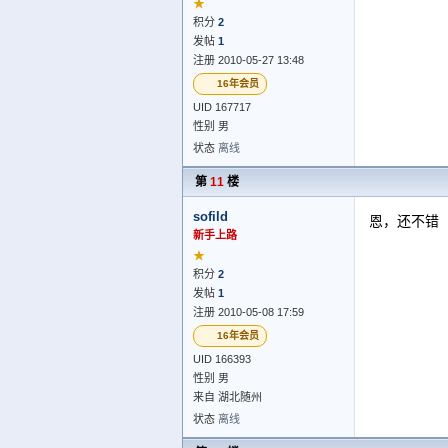
★
积分
2
发帖
1
注册 2010-05-27 13:48
16年会员
UID 167717
性别 男
状态
离线
第
11
楼
sofild
恩，还不错
新手上路
★
积分
2
发帖
1
注册 2010-05-08 17:59
16年会员
UID 166393
性别 男
来自 湖北随州
状态
离线