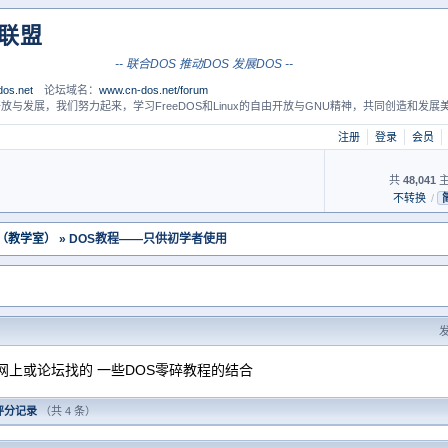
S联盟
-- 联合DOS 推动DOS 发展DOS --
os.net
论坛域名：
www.cn-dos.net/forum
放与发展，我们努力起来，学习FreeDOS和Linux的自由开放与GNU精神，共同创造和发展美
注册
登录
会员
共
48,041
主
不转换
/
 （教学室）
» DOS教程——只供初学者使用
发
网上或论坛找的 一些DOS零碎教程的结合
评分记录
（共 4 条）