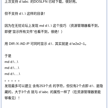
上次支持 d:\abc. 的DOSLFN 已经下载，很好用。
但不支持 d:\..\ 这样的目录！
因为在无忧论坛上发现 md d:\..\ 这个技巧 （资源管理器看不到，
即便“显示所有文件”也看不到，很绝！）
用 DIR /X /AD /P 可同时显示 d:\.. 其实就是 d:\e2e2~1。
于是
md d:\...\
md d:\....\
md d:\.....\
。。。。。
发现最多可以建立 含有253个点 的字符，但仅有2个点即 d:\.. 是隐
藏的，大于3个点 就与 d:\abc. 的属性一样了（在资源管理器里能
够看见）！