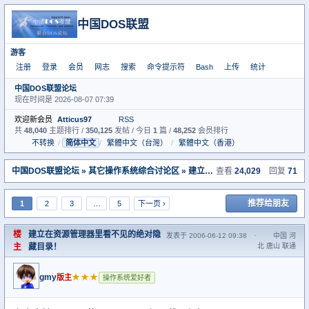
中国DOS联盟
游客
注册
登录
会员
网志
搜索
命令提示符
Bash
上传
统计
中国DOS联盟论坛
现在时间是 2026-08-07 07:39
欢迎新会员
Atticus97
RSS
共
48,040
主题排行 /
350,125
发帖 / 今日
1
篇 /
48,252
会员排行
不转换
/
简体中文
/
繁體中文（台灣）
/
繁體中文（香港）
中国DOS联盟论坛
»
其它操作系统综合讨论区
» 建立在资源管理器里看不见的绝对隐藏目录！
查看
24,029
回复
71
推荐给朋友
1
2
3
…
5
下一页 ›
楼
建立在资源管理器里看不见的绝对隐
发表于 2006-06-12 09:38
·
中国 河
主
藏目录！
北 唐山 联通
gmy
★★★
版主
操作系统爱好者