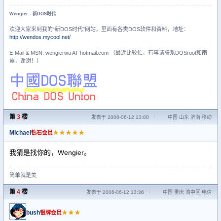
Wengier - 新DOS时代
欢迎大家来到我的“新DOS时代”网站，里面有各类DOS软件和资料，地址：
http://wendos.mycool.net/
E-Mail & MSN: wengierwu AT hotmail.com （最近比较忙，有事请联系DOSroot和雨
露，谢谢！）
第
3
楼
发表于 2006-06-12 13:00
·
中国 山东 济南 移动
Michael
★★★★★
钻石会员
我猜是找你的，Wengier。
简单就是美
第
4
楼
发表于 2006-06-12 13:36
·
中国 重庆 渝中区 电信
bush
★★★
银牌会员