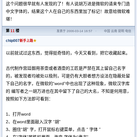
这个问题很早就有人发现的了！有人说胡万进是微软的请来专门造
中文字体的，结果这个人在自己的东西里加了标记！故意给微软难
堪！
第
11
楼
发表于 2006-03-14 16:57
·
中国 云南 昆明 电信
chip007
★
新手上路
以前就试过这东西，觉得挺奇怪的，今天又看到，把它收藏起来。
古代制作宫廷御用茶壶或者酒壶的工匠是严禁在其上留自己名字
的，被发现者均被处以极刑，可是仍有大胆者想方设法在隐蔽处留
下自己的名字，在微软的“word”中也出现了这种现象，微软汉字库
的 编写者之一胡万进也在其中留下了自己的大名，不知是何用意，
按照如下方法即可看到：
1、打开word
2、在word里面敲入汉字 “胡”
3、圈住“胡” 字，打开鼠标右键菜单，点击 “ 字体 ”