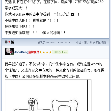
先选'隶书'在打个“胡”字，在设字体，设成“隶书”'和"空心"调成250
号字或更大！！
你就可以在胡字的古字你看到一个好玩的东西！！
不骗中国人的！！看看就是了！！！
把感想留下吧！！！
不要通知微软哦！！！中国人的秘密！！
第
2
楼
发表于 2005-02-13 00:00
·
中国 广东 广州 白云区 电信
JonePeng
★★★★
金牌会员
Ｄ◎＄ Ｆαп
我早就知道了，不仅“胡”字，几个生僻字也有。或许这是Word的一
个“彩蛋”，又或许是文字专家的一种文化专利的象征符号，现在微
软（中国）公司已在新版本的Word中改掉此问题。