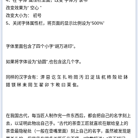
4、在“字体”属性栏里面，改变 字体为“隶书”
改变效果为“ 空心 ”
改变大小为： 初号
5、关闭字体属性栏，将页面的显示比例设为“500%”
字体里面包含了四个小字“胡万进印”。
如果将字体设为"幼圆",也包含这几个字。
同样的汉字含有：淠 惡 讫 玍 扎 哟 岡 汚 汩 浞 珐 杌 柿 殻 砼 鉢
錯 镁 秫 耒 岡 玍 翟 卯 卞 畋 曰 莱 隹。
在我国古代，每当匠人制作完一件东西后，都会把自己的名字刻上
去，以证明此物出自己手。“古代的茶壶工匠就喜欢在献给皇上的
茶壶最隐秘处（一般在壶嘴里面）刻上自己的名字，虽然被发现是