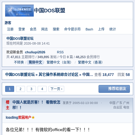
中国DOS联盟
游客
注册
登录
会员
网志
搜索
命令提示符
Bash
上传
统计
中国DOS联盟论坛
现在时间是 2026-08-08 14:41
欢迎新会员
chuliupi2026
RSS
共
47,811
主题排行 /
349,895
发帖 / 今日
0
篇 /
48,253
会员排行
不转换
/
简体中文
/
繁體中文（台灣）
/
繁體中文（香港）
中国DOS联盟论坛
»
其它操作系统综合讨论区
» 中国人就是厉害！！ 看微软怎样！！
查看
18,477
回复
58
推荐给朋友
1
2
3
4
下一页 ›
楼
中国人就是厉害！！ 看微软怎
发表于 2005-02-13 00:00
·
中国 广东 广州
主
样！！
白云区 电信
loading
★
贫困用户
各位兄弟！！！有微软的office的看一下！！！