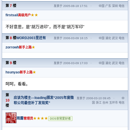
第
7
楼
发表于 2005-08-18 17:51
·
中国 广东 深圳 电信
firstsail
★★
高级用户
不好意思，是“胡万进印”，而不是“胡万军印”
第
8
楼
WORD2003里还有
发表于 2006-03-09 16:15
·
中国 湖北 武汉 电信
zorrowh
★
新手上路
第
9
楼
发表于 2006-03-09 17:03
·
中国 湖北 武汉 电信
hsunyao
★
新手上路
呵呵，看看。
第
应该为楼主---loading颁发“2005年度微
发表于 2006-03-10 09:45
·
中
10
软公司最佳补丁发现奖”
国 浙江 台州 玉环市 电信
楼
雨露
★★★★
管理员
DOS非常爱好者