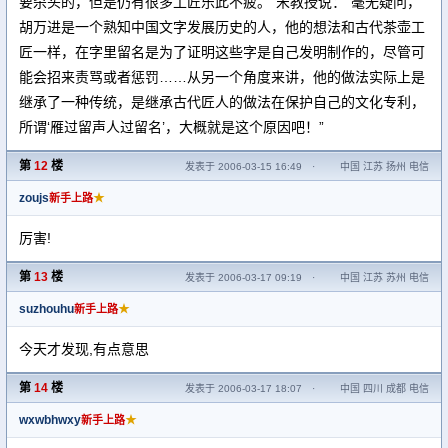
要杀头的，但是仍有很多工匠乐此不疲。”宋教授说：“毫无疑问，
胡万进是一个熟知中国文字发展历史的人，他的想法和古代茶壶工
匠一样，在字里留名是为了证明这些字是自己发明制作的，尽管可
能会招来责骂或者惩罚……从另一个角度来讲，他的做法实际上是
继承了一种传统，是继承古代匠人的做法在保护自己的文化专利，
所谓‘雁过留声人过留名’，大概就是这个原因吧！”
第
12
楼
发表于 2006-03-15 16:49
·
中国 江苏 扬州 电信
zoujs
★
新手上路
厉害!
第
13
楼
发表于 2006-03-17 09:19
·
中国 江苏 苏州 电信
suzhouhu
★
新手上路
今天才发现,有点意思
第
14
楼
发表于 2006-03-17 18:07
·
中国 四川 成都 电信
wxwbhwxy
★
新手上路