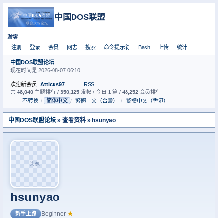
中国DOS联盟
游客
注册
登录
会员
网志
搜索
命令提示符
Bash
上传
统计
中国DOS联盟论坛
现在时间是 2026-08-07 06:10
欢迎新会员
Atticus97
RSS
共
48,040
主题排行 /
350,125
发帖 / 今日
1
篇 /
48,252
会员排行
不转换
/
简体中文
/
繁體中文（台灣）
/
繁體中文（香港）
中国DOS联盟论坛
» 查看资料 » hsunyao
头像
hsunyao
Beginner
★
新手上路