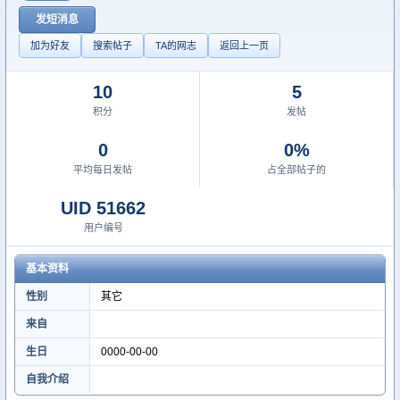
发短消息
加为好友
搜索帖子
TA的网志
返回上一页
10
5
积分
发帖
0
0%
平均每日发帖
占全部帖子的
UID 51662
用户编号
基本资料
性别
其它
来自
生日
0000-00-00
自我介绍