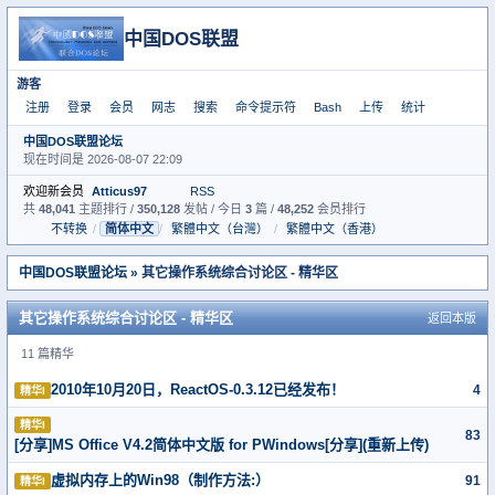
中国DOS联盟
游客
注册
登录
会员
网志
搜索
命令提示符
Bash
上传
统计
中国DOS联盟论坛
现在时间是 2026-08-07 22:09
欢迎新会员
Atticus97
RSS
共
48,041
主题排行 /
350,128
发帖 / 今日
3
篇 /
48,252
会员排行
不转换
/
简体中文
/
繁體中文（台灣）
/
繁體中文（香港）
中国DOS联盟论坛
» 其它操作系统综合讨论区 - 精华区
其它操作系统综合讨论区 - 精华区
返回本版
11 篇精华
2010年10月20日，ReactOS-0.3.12已经发布！
4
精华I
精华I
83
[分享]MS Office V4.2简体中文版 for PWindows[分享](重新上传)
虚拟内存上的Win98（制作方法:）
91
精华I