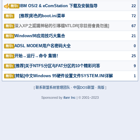
IBM OS/2 & eComStation 下载及安装指导
22
精华I
[推荐]彩色的boot.ini菜单
72
精华I
深入XP之認識神秘的引導檔NTLDR[非註冊會員勿進]
67
精华I
Windows98应用技巧大集合
21
精华I
ADSL MODEM用户名密码大全
0
精华I
开始→运行→命令 集锦！
25
精华I
[推荐]关于NTFS分区与FAT分区的10个精彩问答
9
精华I
[转贴]中文Windows 95硬件设置文件SYSTEM.INI详解
1
精华I
[
联系联盟系统管理团队
-
中国DOS联盟
-
简版
]
Sponsored by
ifanr Inc
| © 2001–2023