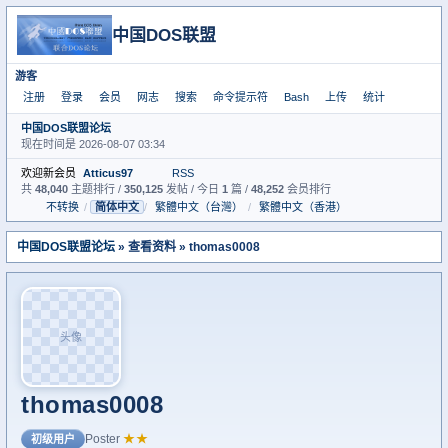
中国DOS联盟
游客
注册
登录
会员
网志
搜索
命令提示符
Bash
上传
统计
中国DOS联盟论坛
现在时间是 2026-08-07 03:34
欢迎新会员
Atticus97
RSS
共
48,040
主题排行 /
350,125
发帖 / 今日
1
篇 /
48,252
会员排行
不转换
/
简体中文
/
繁體中文（台灣）
/
繁體中文（香港）
中国DOS联盟论坛
» 查看资料 » thomas0008
头像
thomas0008
Poster
★★
初级用户