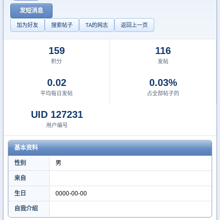
发短消息
加为好友
搜索帖子
TA的网志
返回上一页
159
116
积分
发帖
0.02
0.03%
平均每日发帖
占全部帖子的
UID 127231
用户编号
基本资料
性别
男
来自
生日
0000-00-00
自我介绍