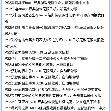
PS2真魂斗罗hack-经典游戏无限生命，最强武器中文版
PS2雷电3hack-经典游戏无限飞机，最强火力版
PS2快打旋风适者生存hack-经典街机游戏无限HP可随意切换武器
版
PS2彩京射击合集战国ACE&战国之刃HACK-飞机无敌无限大招版
可2人玩
PS2彩京射击合集太阳表决&龙之光辉HACK-飞机无敌无限大招版
可2人玩
PS2雷霆力量6HACK-飞机无敌无限大招版
PS2圣斗士星矢圣域十二宫篇HACK-无敌无限小宇宙版
PS2拳皇XIHACK-经典街机游戏，出招简化版
PS2沉默的狙击手HACK-无限续关，自动填弹版
PS2沉默的狙击手2HACK-无限续关，自动填弹版
PS2沉默的狙击手3HACK-无限续关，自动填弹版
PS2化解危机3HACK-经典街机游戏，无限HP，无限子弹中文版
PS2零ZEROHACK-经典游戏拥有最强胶片，全部道具99中文版
PS2格兰蒂亚2HACK-经典游戏快速升级最高，补血道具不减版
PS2零刺青之声HACK-经典游戏拥有最强胶片，全部道具99，中文