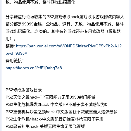
敌、物品使用不减、格斗游戏出招简化
分享琵琶行论坛收集的PS2游戏修改hack游戏改版游戏修改内容大
部分都是99999金钱、全物品、道具、无敌、物品使用不减、格斗
游戏出招简化....之类的。其中有的游戏还带专用修改器（模拟器
用）。
链接:
https://pan.xunlei.com/s/VONFDSlniracRlvrQP5xPb2-A1?
pwd=9d9c#
备用链接：
https://kdocs.cn/l/cfEIj9abg7e8
PS2修改版游戏目录
PS2天使之翼hack-TP无限能力无限9990射门能量
PS2生化危机爆发2hack-中文版HP不减子弹不减感染为0
PS2重装机兵沙尘之锁hack-中文版金钱不减载重最大炮弹最多
PS2生化危机4hack-中文版配音初始麦林枪无限子弹版
PS2忍者神龟hack-美版无限生命无限飞镖版