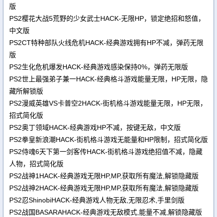
版
PS2樱花大战5荒野的少女武士HACK-无限HP，锁定绝招和怒值，
中文版
PS2CT特种部队火线危机HACK-经典游戏拥有HP不减，弹药无限
版
PS2生化危机爆发HACK-经典游戏感染保持0%，弹药无限版
PS2世上最强弟子兼一HACK-经典格斗游戏能量无限，HP无限，隐
藏所解锁版
PS2漫威英雄VS卡普空2HACK-街机格斗游戏能量无限，HP无限，
招式简化版
PS2奥丁领域HACK-经典游戏HP不减，按键无敌，中文版
PS2拳皇新浪潮HACK-街机格斗游戏无能量和HP限制，招式简化版
PS2侍魂6天下第一剑客传HACK-街机格斗游戏绝招值不减，隐藏
人物，招式简化版
PS2战神1HACK-经典游戏无限HP,MP,获取所有魔法,解锁隐藏版
PS2战神2HACK-经典游戏无限HP,MP,获取所有魔法,解锁隐藏版
PS2忍ShinobiHACK-经典游戏人物无敌,无限忍术,手里剑版
PS2战国BASARAHACK-经典游戏无敌模式,能量不减,解锁隐藏版