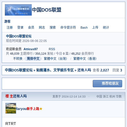
中国DOS联盟
游客
注册
登录
会员
网志
搜索
命令提示符
Bash
上传
统计
中国DOS联盟论坛
现在时间是 2026-08-06 22:05
欢迎新会员
Atticus97
RSS
共
48,039
主题排行 /
350,124
发帖 / 今日
0
篇 /
48,252
会员排行
不转换
/
简体中文
/
繁體中文（台灣）
/
繁體中文（香港）
中国DOS联盟论坛
»
贴图灌水、文学娱乐专区
» 还有人吗
查看
2,027
回复
3
推荐给朋友
楼 主
还有人吗
发表于 2024-12-14 14:33
·
中国 浙江 杭州 华数
faryou
★
新手上路
RTRT