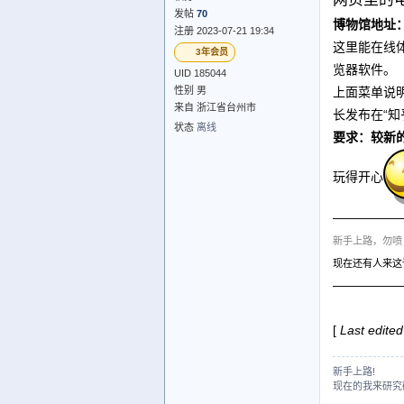
发帖
70
博物馆地址
注册 2023-07-21 19:34
这里能在线体
3年会员
览器软件。
UID 185044
性别 男
上面菜单说明
来自 浙江省台州市
长发布在“知
状态
离线
要求：较新
玩得开心
—————
新手上路，勿喷
现在还有人来这
—————
[
Last edite
新手上路!
现在的我来研究研