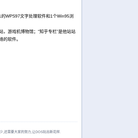
的WPS97文字处理软件和1个Win95浏
站，游戏机博物馆；“知乎专栏”是他站站
络的软件。
少,还需要大家的努力,让DOS玩出新花样.