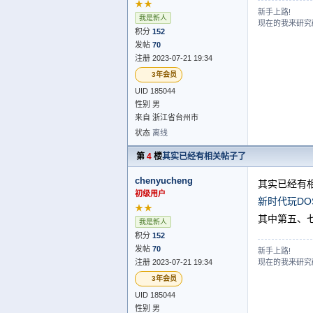
★★
新手上路!
我是新人
现在的我来研究研
积分
152
发帖
70
注册 2023-07-21 19:34
3年会员
UID 185044
性别 男
来自 浙江省台州市
状态
离线
第
4
楼
其实已经有相关帖子了
chenyucheng
其实已经有
初级用户
新时代玩DO
★★
其中第五、七
我是新人
积分
152
发帖
70
新手上路!
注册 2023-07-21 19:34
现在的我来研究研
3年会员
UID 185044
性别 男