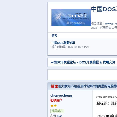
中国DO
联盟域名：
www.cn-d
DOS，代表着自由开
游客
中国DOS联盟论坛
现在时间是 2026-08-07 11:29
中国DOS联盟论坛
»
DOS开发编程 & 发展交流
楼 主
现大家知不知道,有个站叫"网页里的电脑博
chenyucheng
我前天刚注册论坛账号
初级用户
原标题：现
★★
我是新人
积分
152
网页里的