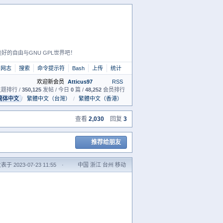
好的自由与GNU GPL世界吧！
网志
搜索
命令提示符
Bash
上传
统计
欢迎新会员
Atticus97
RSS
题排行 /
350,125
发帖 / 今日
0
篇 /
48,252
会员排行
简体中文
/
繁體中文（台灣）
/
繁體中文（香港）
查看
2,030
回复
3
推荐给朋友
表于 2023-07-23 11:55
·
中国 浙江 台州 移动