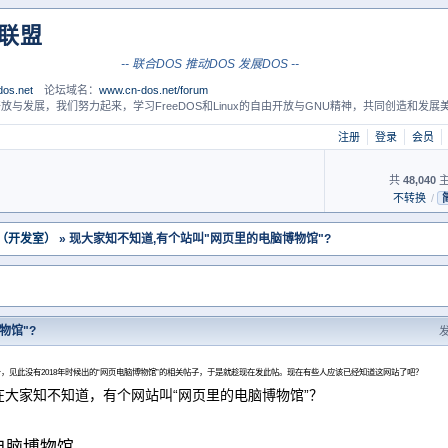
S联盟
-- 联合DOS 推动DOS 发展DOS --
os.net
论坛域名：
www.cn-dos.net/forum
放与发展，我们努力起来，学习FreeDOS和Linux的自由开放与GNU精神，共同创造和发展美
注册
登录
会员
共
48,040
主
不转换
/
 （开发室）
» 现大家知不知道,有个站叫"网页里的电脑博物馆"?
物馆"?
发
，见此没有2018年时候出的“网页电脑博物馆”的相关帖子，于是就趁现在发此帖。现在有些人应该已经知道这网站了吧？
在大家知不知道，有个网站叫“网页里的电脑博物馆”？
电脑博物馆