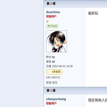
第
2
楼
doschina
挺好玩
初级用户
★
我不知道
积分
61
发帖
25
注册 2022-08-01 10:38
4年会员
UID 184713
状态
离线
第
3
楼
chenyucheng
现在有些人
初级用户