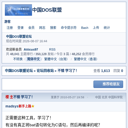
中国DOS联盟
游客
注册
登录
会员
网志
搜索
命令提示符
Bash
上传
统计
中国DOS联盟论坛
现在时间是 2026-08-07 16:44
欢迎新会员
Atticus97
RSS
共
48,041
主题排行 /
350,128
发帖 / 今日
3
篇 /
48,252
会员排行
不转换
/
简体中文
/
繁體中文（台灣）
/
繁體中文（香港）
中国DOS联盟论坛
»
论坛回收站
» 不错 学习了！
查看
1,613
回复
0
推荐给朋友
楼 主
不错 学习了！
发表于 2010-05-27 19:58
·
中国 北京 中国科学院
madsys
★
新手上路
正需要这种工具，学习了！
有没有真正将bat语句转化为C语句，然后再编译的呢？