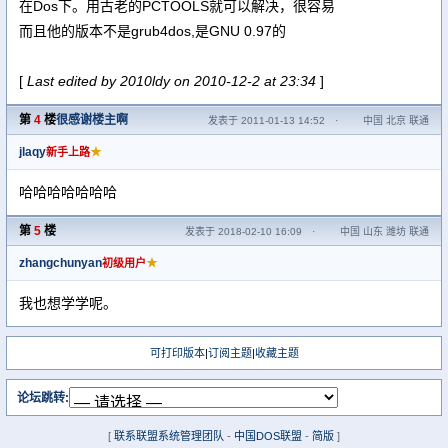
在Dos下。用古老的PCTOOLS就可以解决，很容易
而且他的版本不是grub4dos,是GNU 0.97的
[
Last edited by 2010ldy on 2010-12-2 at 23:34
]
第
4
楼
很感谢楼主啊
发表于 2011-01-13 14:52
·
中国 北京 联通
jlaqy
★
新手上路
哈哈哈哈哈哈哈
第
5
楼
发表于 2018-02-10 16:09
·
中国 山东 潍坊 联通
zhangchunyan
★
初级用户
我也想学学呢。
可打印版本
|
订阅主题
|
收藏主题
论坛跳转:
[
联系联盟系统管理团队
-
中国DOS联盟
-
简版
]