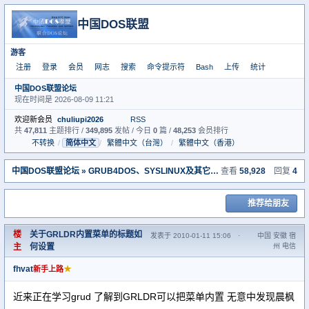
中国DOS联盟
游客
注册
登录
会员
网志
搜索
命令提示符
Bash
上传
统计
中国DOS联盟论坛
现在时间是 2026-08-09 11:21
欢迎新会员
chuliupi2026
RSS
共
47,811
主题排行 /
349,895
发帖 / 今日
0
篇 /
48,253
会员排行
不转换
/
简体中文
/
繁體中文（台灣）
/
繁體中文（香港）
中国DOS联盟论坛
»
GRUB4DOS、SYSLINUX及其它启动管理软件讨论专区
查看
58,928
回复
4
» 
推荐给朋友
楼
关于GRLDR内置菜单的标题如
发表于 2010-01-11 15:06
·
中国 安徽 宿
主
何设置
州 电信
fhvat
★
新手上路
近来正在学习grud 了解到GRLDR可以把菜单内置 无意中发现晨枫