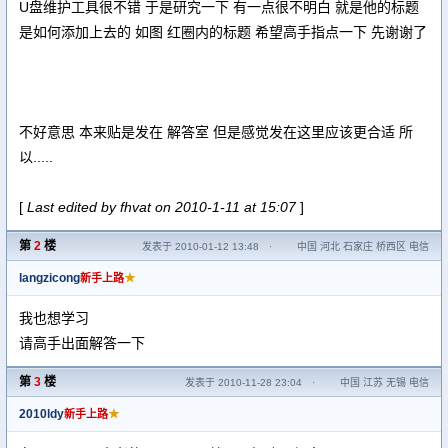
U盘维护工具很不错 于是研究一下 有一点很不明白 就是他的标题
是如何添加上去的 如图 红圈内的标题 希望高手指点一下 先谢谢了
不好意思 本来贴是发在 解答室 但是感觉发在这里应该更合适 所
以.....
[
Last edited by fhvat on 2010-1-11 at 15:07
]
第
2
楼
发表于 2010-01-12 13:48
·
中国 河北 石家庄 桥西区 电信
langzicong
★
新手上路
我也想学习
请高手出面解答一下
第
3
楼
发表于 2010-11-28 23:04
·
中国 江苏 无锡 电信
2010ldy
★
新手上路