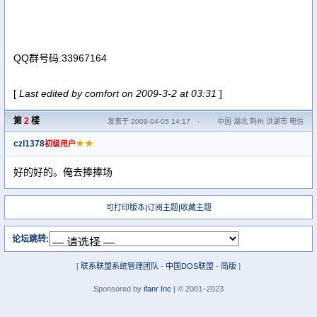
QQ群号码:33967164
[
Last edited by comfort on 2009-3-2 at 03:31
]
第
2
楼
发表于 2009-04-05 14:17
·
中国 湖北 荆州 洪湖市 电信
czl1378
★★
初级用户
好的好的。俺去捧捧场
可打印版本
|
订阅主题
|
收藏主题
论坛跳转:
[
联系联盟系统管理团队
-
中国DOS联盟
-
简版
]
Sponsored by
ifanr Inc
| © 2001–2023