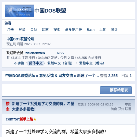
中国DOS联盟
游客
注册
登录
会员
网志
搜索
命令提示符
Bash
上传
统计
中国DOS联盟论坛
现在时间是 2026-08-09 22:02
欢迎新会员
zhichenwen
RSS
共
47,811
主题排行 /
349,897
发帖 / 今日
2
篇 /
48,255
会员排行
不转换
/
简体中文
/
繁體中文（台灣）
/
繁體中文（香港）
中国DOS联盟论坛
»
意见反馈 & 网友交流
» 新建了一个批处理学习交流的群，希望大家多多指教！
查看
2,255
回复
1
推荐给朋友
楼
新建了一个批处理学习交流的群，希望
发表于 2009-03-02 03:29
·
中国
主
大家多多指教！
河南 郑州 联通
comfort
★
新手上路
新建了一个批处理学习交流的群，希望大家多多指教！