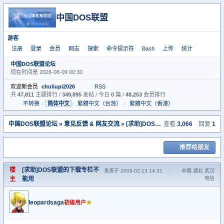
中国DOS联盟
游客
注册
登录
会员
网志
搜索
命令提示符
Bash
上传
统计
中国DOS联盟论坛
现在时间是 2026-08-09 00:30
欢迎新会员
chuliupi2026
RSS
共
47,811
主题排行 /
349,895
发帖 / 今日
0
篇 /
48,253
会员排行
不转换
/
简体中文
/
繁體中文（台灣）
/
繁體中文（香港）
中国DOS联盟论坛
»
意见反馈 & 网友交流
» [求助]DOS联盟的下载专栏不能用
查看
3,066
回复
1
推荐给朋友
楼
[求助]DOS联盟的下载专栏不
发表于 2009-02-13 14:31
·
中国 湖北 武汉
主
能用
电信
leopardsaga
★
初级用户