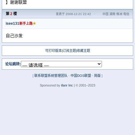
】谢谢联盟
第
2
楼
发表于 2008-12-21 22:42
·
中国 湖南 株洲 电信
isee131
★
新手上路
自己沙发
可打印版本
|
订阅主题
|
收藏主题
论坛跳转:
[
联系联盟系统管理团队
-
中国DOS联盟
-
简版
]
Sponsored by
ifanr Inc
| © 2001–2023