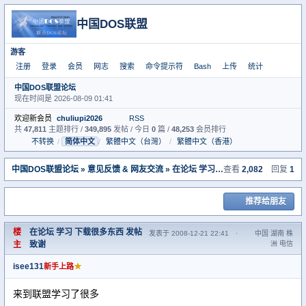
中国DOS联盟
游客
注册
登录
会员
网志
搜索
命令提示符
Bash
上传
统计
中国DOS联盟论坛
现在时间是 2026-08-09 01:41
欢迎新会员
chuliupi2026
RSS
共
47,811
主题排行 /
349,895
发帖 / 今日
0
篇 /
48,253
会员排行
不转换
/
简体中文
/
繁體中文（台灣）
/
繁體中文（香港）
中国DOS联盟论坛
»
意见反馈 & 网友交流
» 在论坛 学习 下载很多东西 发帖致谢
查看
2,082
回复
1
推荐给朋友
楼
在论坛 学习 下载很多东西 发帖
发表于 2008-12-21 22:41
·
中国 湖南 株
主
致谢
洲 电信
isee131
★
新手上路
来到联盟学习了很多