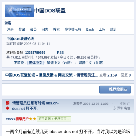
中国DOS联盟
游客
注册
登录
会员
网志
搜索
命令提示符
Bash
上传
统计
中国DOS联盟论坛
现在时间是 2026-08-11 04:11
欢迎新会员
13383789659
RSS
共
47,811
主题排行 /
349,897
发帖 / 今日
0
篇 /
48,256
会员排行
不转换
/
简体中文
/
繁體中文（台灣）
/
繁體中文（香港）
中国DOS联盟论坛
»
意见反馈 & 网友交流
» 请管理员注意有时候 bbs.cn-dos.net 打不开。
查看
2,159
回复
0
推荐给朋友
楼
请管理员注意有时候 bbs.cn-
发表于 2008-12-08 11:03
·
中国 广
主
dos.net 打不开。
东 深圳 电信
exzzz
★★
初级用户
游手好闲 + 无所事事 ..
一两个月前有连续几天 bbs.cn-dos.net 打不开，当时我以为是论坛