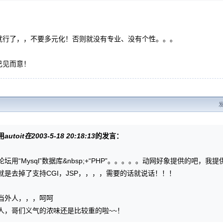
就行了，，不要多元化！否则就没有专业、没有个性。。。
己见而意！
发
用
autoit在2003-5-18 20:18:13
的发言：
坛用“Mysql”数据库&nbsp;+“PHP”。。。。。动网好象提供的吧，我提
就是去掉了支持CGI，JSP，，，，需要的话就说话！！！
当外人，，，呵呵
人，哥们义气的浓味还是比较重的啦~~！