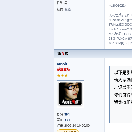
性别 男
ko20010214
状态
离线
=============
大功告成，打个Ki
ko20010214@
神州优雅Q300C
Intel Celero
40G硬盘 | USB2.
13.3 ' WXGA 
10/100M网卡 
第
3
楼
autoit
系统支持
以下是引
★★★
请大家选
忘记最重
你们觉得
我觉得如
积分
904
发帖
339
注册 2002-10-10 00:00