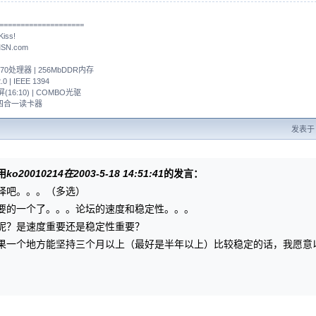
====================
ss!
MSN.com
nM 370处理器 | 256MbDDR内存
0 | IEEE 1394
宽屏(16:10) | COMBO光驱
| 四合一读卡器
发表于 2
用
ko20010214在2003-5-18 14:51:41
的发言：
择吧。。。（多选）
要的一个了。。。论坛的速度和稳定性。。。
呢？是速度重要还是稳定性重要？
果一个地方能坚持三个月以上（最好是半年以上）比较稳定的话，我愿意