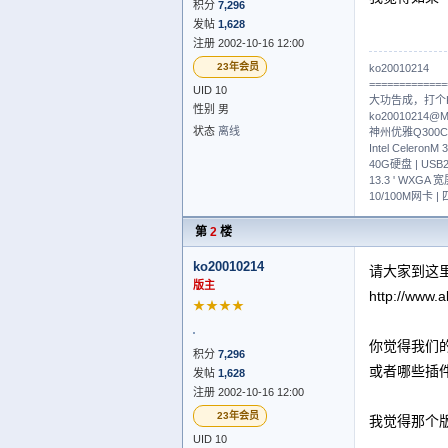
积分
7,296
发帖
1,628
注册 2002-10-16 12:00
23年会员
ko20010214
=============
UID 10
大功告成，打个Ki
性别 男
ko20010214@
状态
离线
神州优雅Q300C
Intel Celero
40G硬盘 | USB2.
13.3 ' WXGA 
10/100M网卡 
第
2
楼
ko20010214
请大家到这里
版主
http://www.
★★★★
你觉得我们
积分
7,296
或者哪些插
发帖
1,628
注册 2002-10-16 12:00
23年会员
我觉得那个
UID 10