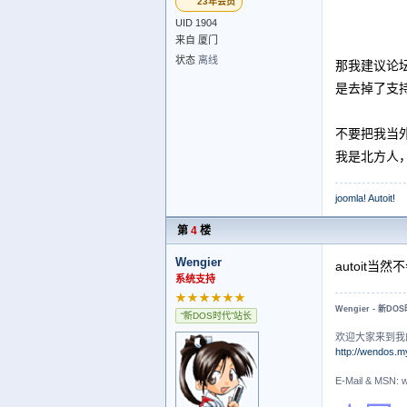
23年会员
UID 1904
来自 厦门
状态
离线
那我建议论坛
是去掉了支持
不要把我当
我是北方人
joomla! Autoit!
第
4
楼
Wengier
autoit当
系统支持
★★★★★★
Wengier - 新DO
“新DOS时代”站长
欢迎大家来到我
http://wendos.m
E-Mail & MS