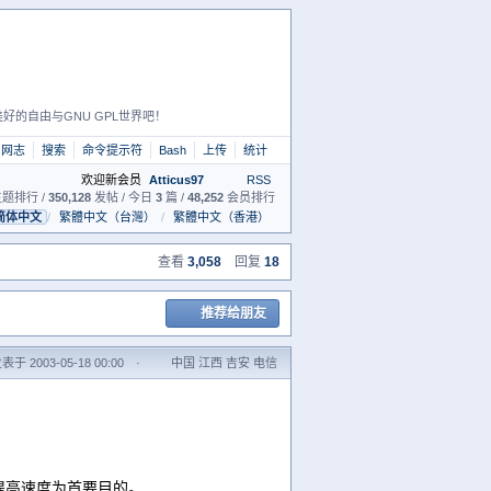
好的自由与GNU GPL世界吧！
网志
搜索
命令提示符
Bash
上传
统计
欢迎新会员
Atticus97
RSS
题排行 /
350,128
发帖 / 今日
3
篇 /
48,252
会员排行
简体中文
/
繁體中文（台灣）
/
繁體中文（香港）
查看
3,058
回复
18
推荐给朋友
表于 2003-05-18 00:00
·
中国 江西 吉安 电信
提高速度为首要目的。