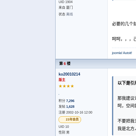
UID 1904
来自 厦门
状态
离线
必要的几个
呵呵，，，
joomla! Autoit!
第
6
楼
ko20010214
版主
以下是引
★★★★
那我建议论
积分
7,296
呵，空间
发帖
1,628
注册 2002-10-16 12:00
23年会员
不要把我
UID 10
我是北方
性别 男