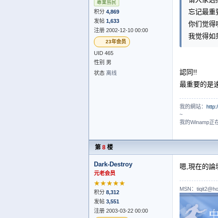
專業島民
忘记最重
积分
4,869
发帖
1,633
你们觉得
注册 2002-12-10 00:00
我觉得如
23年会员
UID 465
性别 男
認同!!
状态
离线
最重要的是速
我的網站：
http
~
我的Winamp
第
8
楼
Dark-Destroy
嗯,現在的
元老会员
★★★★★
MSN：tiqit2@ho
积分
8,312
发帖
3,551
注册 2003-03-22 00:00