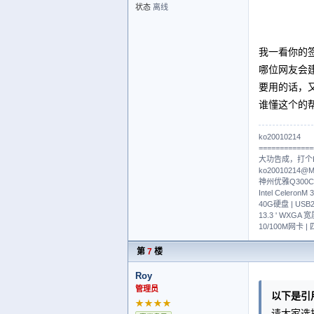
状态
离线
我一看你的
哪位网友会建
要用的话，
谁懂这个的
ko20010214
=============
大功告成，打个Ki
ko20010214@
神州优雅Q300C
Intel Celero
40G硬盘 | USB2.
13.3 ' WXGA 
10/100M网卡 
第
7
楼
Roy
管理员
以下是引
★★★★
请大家选