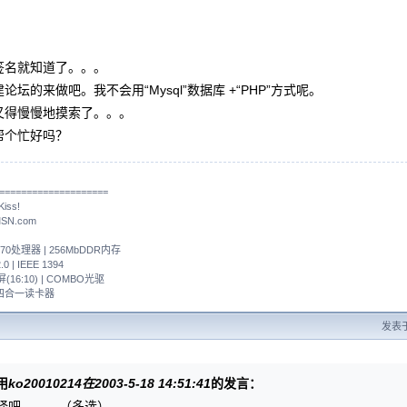
签名就知道了。。。
论坛的来做吧。我不会用“Mysql”数据库 +“PHP”方式呢。
又得慢慢地摸索了。。。
帮个忙好吗？
====================
ss!
MSN.com
nM 370处理器 | 256MbDDR内存
0 | IEEE 1394
宽屏(16:10) | COMBO光驱
| 四合一读卡器
发表于 
用
ko20010214在2003-5-18 14:51:41
的发言：
择吧。。。（多选）