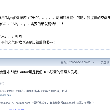
用“Mysql”数据库 +“PHP”。。。。。动网好象提供的吧，我提供的空间
CGI，JSP，，，，需要的话就说话！！！
外人，，，呵呵
，哥们义气的浓味还是比较重的啦~~！
发表于 2003-05-18 00:00
·
美国 肯塔
然不会是外人哦！autoit可是我们DOS联盟的管理人员呢。
S时代
的“新DOS时代”网站，里面有各类DOS软件和资料，地址：
ycool.net/
N: wengierwu AT hotmail.com （最近比较忙，有事请联系DOSroot和雨露，谢谢！）