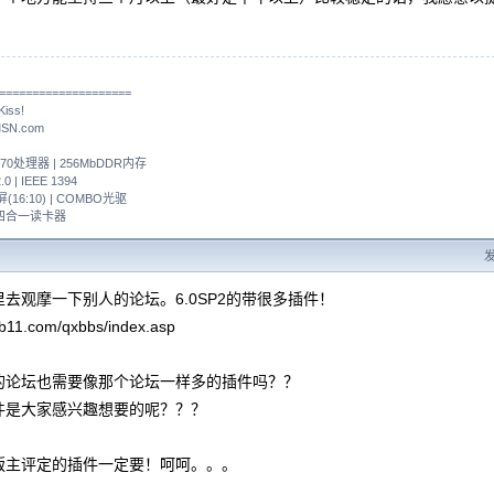
====================
ss!
MSN.com
nM 370处理器 | 256MbDDR内存
0 | IEEE 1394
宽屏(16:10) | COMBO光驱
| 四合一读卡器
发
去观摩一下别人的论坛。6.0SP2的带很多插件！
ab11.com/qxbbs/index.asp
的论坛也需要像那个论坛一样多的插件吗？？
件是大家感兴趣想要的呢？？？
版主评定的插件一定要！呵呵。。。