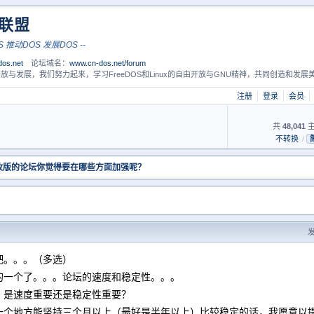
S联盟
-- 联合DOS 推动DOS 发展DOS --
os.net
论坛域名：
www.cn-dos.net/forum
放与发展，我们努力起来，学习FreeDOS和Linux的自由开放与GNU精神，共同创造和发展美
注册
登录
会员
共
48,041
主
不转换
/
新改版的论坛你觉得要在哪些方面加强呢？
？
发
吧。。。（多选）
的一个了。。。论坛的速度和稳定性。。。
？是速度重要还是稳定性重要？
一个地方能坚持三个月以上（最好是半年以上）比较稳定的话，我愿意以