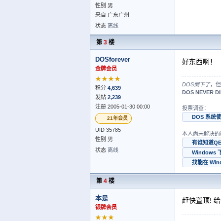
性别 男
来自 广东广州
状态
离线
第
3
楼
DOSforever
好东西啊！
金牌会员
★★★★
DOS倒下了
，但
积分
4,639
DOS NEVER DI
发帖
2,239
注册 2005-01-30 00:00
投票调查：
DOS 系统
21年会员
UID 35785
本人尚未解决的
性别 男
有谁知道Q
状态
离线
Window
找能在 Wi
第
4
楼
本是
赶快置顶! 给
银牌会员
★★★