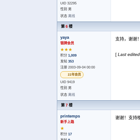
UID 32295
性别 男
状态
离线
第
6
楼
yaya
支持，谢谢
银牌会员
★★★
[
Last edited
积分
1,009
发帖
353
注册 2003-09-04 00:00
22年会员
UID 9419
性别 男
状态
离线
第
7
楼
printemps
谢谢！支持
新手上路
★
积分
17
发帖
9