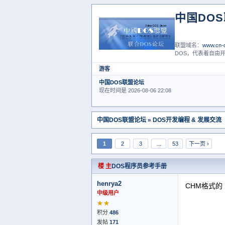
中国DO
联盟域名：
www.cn-d
DOS，代表着自由开
游客
中国DOS联盟论坛
现在时间是 2026-08-06 22:08
中国DOS联盟论坛
»
DOS开发编程 & 发展交流
1
2
3
…
53
下一页 ›
楼 主
DOS程序员参考手册
henrya2
CHM格式的
中级用户
★★
积分
486
发帖
171