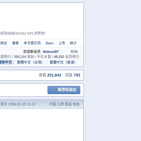
好的自由与GNU GPL世界吧！
网志
搜索
命令提示符
Bash
上传
统计
欢迎新会员
Atticus97
RSS
题排行 /
350,124
发帖 / 今日
0
篇 /
48,252
会员排行
简体中文
/
繁體中文（台灣）
/
繁體中文（香港）
查看
201,842
回复
793
推荐给朋友
表于 2006-02-25 21:12
·
中国 江西 南昌 电信