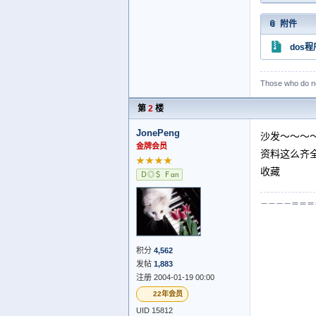
附件
dos程
Those who do no
第
2
楼
JonePeng
沙发～～～
金牌会员
资料这么齐
★★★★
收藏
Ｄ◎＄ Ｆαп
－－－－＝＝＝＝
积分
4,562
发帖
1,883
注册 2004-01-19 00:00
22年会员
UID 15812