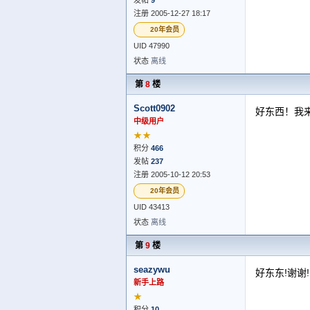
注册 2005-12-27 18:17
20年会员
UID 47990
状态
离线
第
8
楼
Scott0902
好东西！我
中级用户
★★
积分
466
发帖
237
注册 2005-10-12 20:53
20年会员
UID 43413
状态
离线
第
9
楼
seazywu
好东东!谢谢!
新手上路
★
积分
10