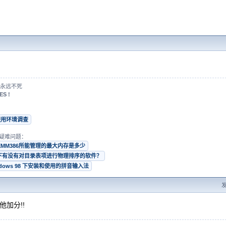
永远不死
ES !
使用环境调查
疑难问题：
EMM386所能管理的最大内存是多少
s 下有没有对目录表项进行物理排序的软件？
ndows 98 下安装和使用的拼音输入法
发
他加分!!