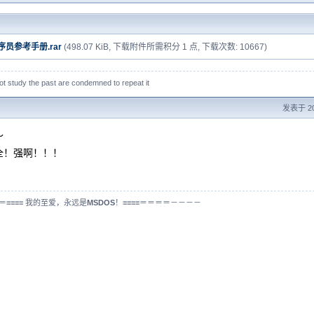
序员参考手册.rar
(498.07 KiB, 下载附件所需积分 1 点, 下载次数: 10667)
t study the past are condemned to repeat it
发表于 200
～
全！强啊！！！
≡≡≡≡ 我的至爱，永远是
MSDOS
！≡≡≡≡＝＝＝＝－－－－