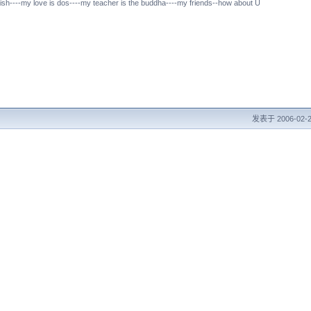
ish----my love is dos----my teacher is the buddha----my friends--how about U
发表于 2006-02-2