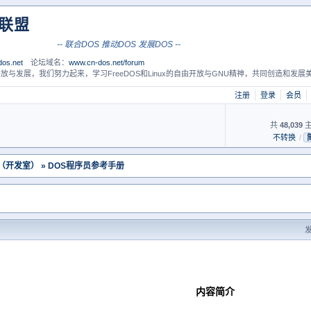
S联盟
-- 联合DOS 推动DOS 发展DOS --
os.net
论坛域名：
www.cn-dos.net/forum
放与发展，我们努力起来，学习FreeDOS和Linux的自由开放与GNU精神，共同创造和发展美
注册
登录
会员
共
48,039
主
不转换
/
 （开发室）
» DOS程序员参考手册
发
内容简介