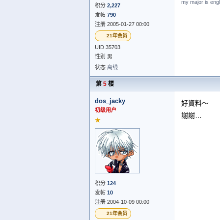
my major is engl
积分
2,227
发帖
790
注册 2005-01-27 00:00
21年会员
UID 35703
性别 男
状态
离线
第
5
楼
dos_jacky
好資料～
初级用户
謝謝…
★
积分
124
发帖
10
注册 2004-10-09 00:00
21年会员