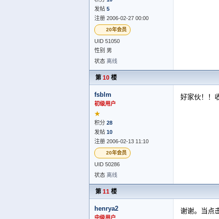
发帖
5
注册 2006-02-27 00:00
20年会员
UID 51050
性别 男
状态
离线
第
10
楼
fsblm
好家伙！！
初级用户
★
积分
28
发帖
10
注册 2006-02-13 11:10
20年会员
UID 50286
状态
离线
第
11
楼
henrya2
谢谢。当点
中级用户