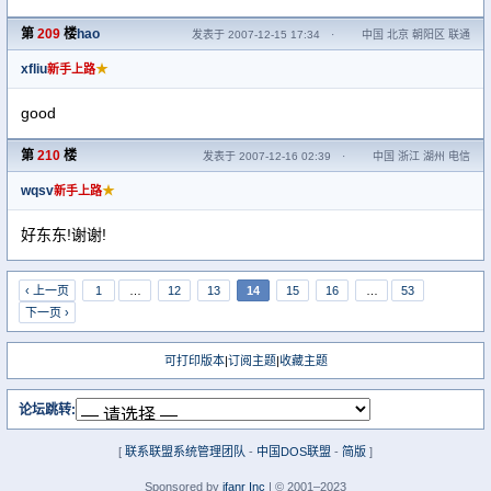
第
209
楼
hao
发表于 2007-12-15 17:34
·
中国 北京 朝阳区 联通
xfliu
★
新手上路
good
第
210
楼
发表于 2007-12-16 02:39
·
中国 浙江 湖州 电信
wqsv
★
新手上路
好东东!谢谢!
‹ 上一页
1
…
12
13
14
15
16
…
53
下一页 ›
可打印版本
|
订阅主题
|
收藏主题
论坛跳转:
[
联系联盟系统管理团队
-
中国DOS联盟
-
简版
]
Sponsored by
ifanr Inc
| © 2001–2023