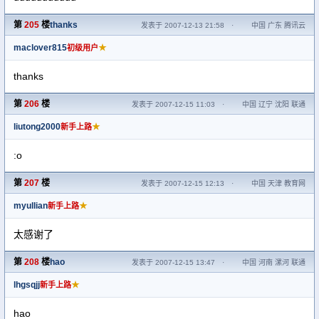
第
205
楼
thanks
发表于 2007-12-13 21:58
·
中国 广东 腾讯云
maclover815
★
初级用户
thanks
第
206
楼
发表于 2007-12-15 11:03
·
中国 辽宁 沈阳 联通
liutong2000
★
新手上路
:o
第
207
楼
发表于 2007-12-15 12:13
·
中国 天津 教育网
myullian
★
新手上路
太感谢了
第
208
楼
hao
发表于 2007-12-15 13:47
·
中国 河南 漯河 联通
lhgsqjj
★
新手上路
hao