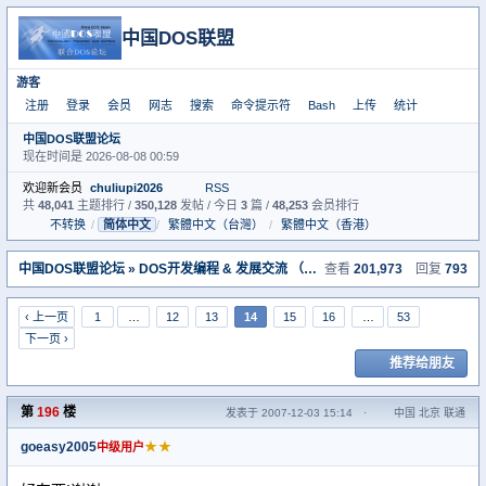
中国DOS联盟
游客
注册
登录
会员
网志
搜索
命令提示符
Bash
上传
统计
中国DOS联盟论坛
现在时间是 2026-08-08 00:59
欢迎新会员
chuliupi2026
RSS
共
48,041
主题排行 /
350,128
发帖 / 今日
3
篇 /
48,253
会员排行
不转换
/
简体中文
/
繁體中文（台灣）
/
繁體中文（香港）
中国DOS联盟论坛
»
DOS开发编程 & 发展交流 （开发室）
查看
201,973
» DOS程序员参考手
回复
793
‹ 上一页
1
…
12
13
14
15
16
…
53
下一页 ›
推荐给朋友
第
196
楼
发表于 2007-12-03 15:14
·
中国 北京 联通
goeasy2005
★★
中级用户