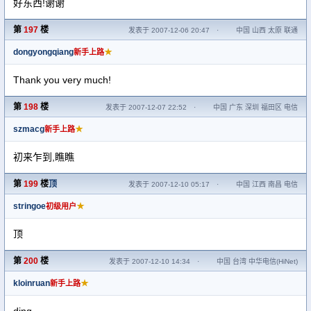
好东西!谢谢
第
197
楼
发表于 2007-12-06 20:47
·
中国 山西 太原 联通
dongyongqiang
★
新手上路
Thank you very much!
第
198
楼
发表于 2007-12-07 22:52
·
中国 广东 深圳 福田区 电信
szmacg
★
新手上路
初来乍到,瞧瞧
第
199
楼
顶
发表于 2007-12-10 05:17
·
中国 江西 南昌 电信
stringoe
★
初级用户
顶
第
200
楼
发表于 2007-12-10 14:34
·
中国 台湾 中华电信(HiNet)
kloinruan
★
新手上路