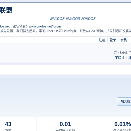
S联盟
-- 联合DOS 推动DOS 发展DOS --
os.net
论坛域名：
www.cn-dos.net/forum
放与发展，我们努力起来，学习FreeDOS和Linux的自由开放与GNU精神，共同创造和发展美
注册
登录
会员
共
48,041
主
不转换
/
加为好
43
0.01
0.01%
发帖
平均每日发帖
占全部帖子