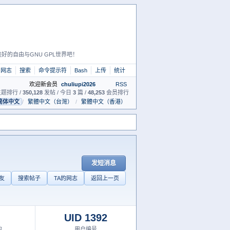
好的自由与GNU GPL世界吧！
网志
搜索
命令提示符
Bash
上传
统计
欢迎新会员
chuliupi2026
RSS
题排行 /
350,128
发帖 / 今日
3
篇 /
48,253
会员排行
简体中文
/
繁體中文（台灣）
/
繁體中文（香港）
发短消息
友
搜索帖子
TA的网志
返回上一页
UID 1392
的
用户编号