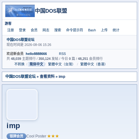
中国DOS联盟
游客
注册
登录
会员
网志
搜索
命令提示符
Bash
上传
统计
中国DOS联盟论坛
现在时间是 2026-08-06 15:26
欢迎新会员
hello8888666
RSS
共
48,039
主题排行 /
350,124
发帖 / 今日
0
篇 /
48,251
会员排行
不转换
/
简体中文
/
繁體中文（台灣）
/
繁體中文（香港）
中国DOS联盟论坛
» 查看资料 » imp
imp
Cool Poster
★★★
银牌会员