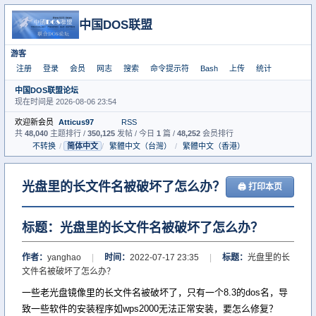
中国DOS联盟
游客
注册
登录
会员
网志
搜索
命令提示符
Bash
上传
统计
中国DOS联盟论坛
现在时间是 2026-08-06 23:54
欢迎新会员
Atticus97
RSS
共
48,040
主题排行 /
350,125
发帖 / 今日
1
篇 /
48,252
会员排行
不转换
/
简体中文
/
繁體中文（台灣）
/
繁體中文（香港）
光盘里的长文件名被破坏了怎么办？
🖨 打印本页
标题：光盘里的长文件名被破坏了怎么办？
作者：
yanghao
|
时间：
2022-07-17 23:35
|
标题：
光盘里的长
文件名被破坏了怎么办？
一些老光盘镜像里的长文件名被破坏了，只有一个8.3的dos名，导
致一些软件的安装程序如wps2000无法正常安装，要怎么修复？