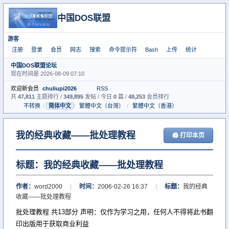
中国DOS联盟
游客
注册
登录
会员
网志
搜索
命令提示符
Bash
上传
统计
中国DOS联盟论坛
现在时间是 2026-08-09 07:10
欢迎新会员
chuliupi2026
RSS
共
47,811
主题排行 /
349,895
发帖 / 今日
0
篇 /
48,253
会员排行
不转换
/
简体中文
/
繁體中文（台灣）
/
繁體中文（香港）
我的经典收藏——批处理教程
🖨 打印本页
标题：我的经典收藏——批处理教程
作者：
word2000
|
时间：
2006-02-26 16:37
|
标题：
我的经典
收藏——批处理教程
批处理教程 共13部分 声明：仅作为学习之用，任何人不得将此书翻
印出版用于获取商业利益