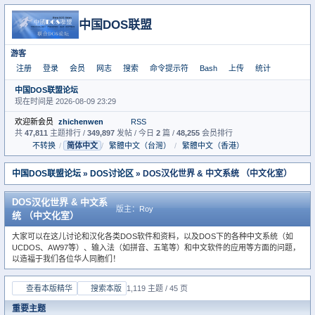
中国DOS联盟
游客
注册
登录
会员
网志
搜索
命令提示符
Bash
上传
统计
中国DOS联盟论坛
现在时间是 2026-08-09 23:29
欢迎新会员
zhichenwen
RSS
共
47,811
主题排行 /
349,897
发帖 / 今日
2
篇 /
48,255
会员排行
不转换
/
简体中文
/
繁體中文（台灣）
/
繁體中文（香港）
中国DOS联盟论坛
»
DOS讨论区
» DOS汉化世界 & 中文系统 （中文化室）
DOS汉化世界 & 中文系
版主：
Roy
统 （中文化室）
大家可以在这儿讨论和汉化各类DOS软件和资料，以及DOS下的各种中文系统（如
UCDOS、AW97等）、输入法（如拼音、五笔等）和中文软件的应用等方面的问题，
以造福于我们各位华人同胞们！
查看本版精华
搜索本版
1,119 主题 / 45 页
重要主题