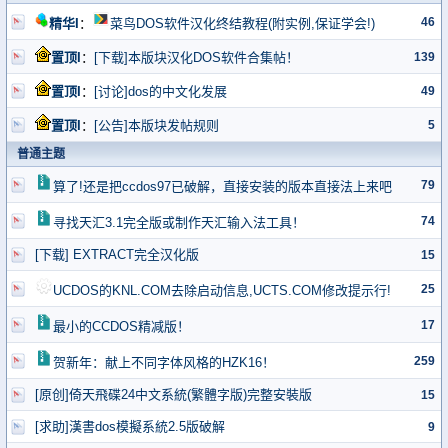
46
精华I
：
菜鸟DOS软件汉化终结教程(附实例,保证学会!)
139
置顶I
：
[下载]本版块汉化DOS软件合集帖！
49
置顶I
：
[讨论]dos的中文化发展
5
置顶I
：
[公告]本版块发帖规则
普通主题
79
算了!还是把ccdos97已破解，直接安装的版本直接法上来吧
74
寻找天汇3.1完全版或制作天汇输入法工具！
[下载] EXTRACT完全汉化版
15
25
UCDOS的KNL.COM去除启动信息,UCTS.COM修改提示行!
17
最小的CCDOS精减版！
259
贺新年：献上不同字体风格的HZK16！
[原创]倚天飛碟24中文系統(繁體字版)完整安裝版
15
[求助]漢書dos模擬系統2.5版破解
9