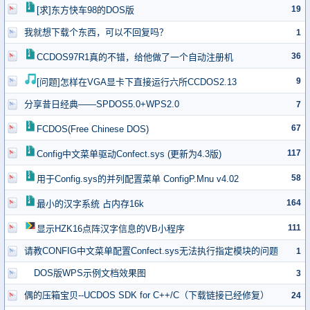
19
[求]东方快车98的DOS版
我就想下载个东西，可以不回复吗？
1
36
CCDOS97R1真的不错，给他做了一个自动注册机
9
[问题]怎样在VGA显卡下直接运行六所CCDOS2.13
分享昔日经典——SPDOS5.0+WPS2.0
7
67
FCDOS(Free Chinese DOS)
117
Config中文菜单驱动Confect.sys (更新为4.3版)
58
用于Config.sys的并列配置菜单 ConfigP.Mnu v4.02
164
最小的汉字系统 占内存16k
111
显示HZK16点阵汉字信息的VB小程序
请教CONFIG中文菜单配置Confect.sys无法执行指定模块的问题
1
DOS版WPS示例文档效果图
3
偶的压箱宝贝--UCDOS SDK for C++/C（下载链接已经修复）
24