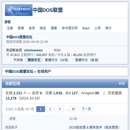
中国DOS联盟
游客
注册
登录
会员
网志
搜索
命令提示符
Bash
上传
统计
中国DOS联盟论坛
现在时间是 2026-08-09 21:58
欢迎新会员
zhichenwen
RSS
共
47,811
主题排行 /
349,897
发帖 / 今日
2
篇 /
48,255
会员排行
不转换
/
简体中文
/
繁體中文（台灣）
/
繁體中文（香港）
中国DOS联盟论坛
» 在线用户
当前在线
刷新
在线
2,151
人 — 会员
0
，访客
1,938
，Bot
127
，AI Agent
86
| 历史最高
12,278
（2024-10-29）
…
2,151 人在线 / 87 页
1
2
3
87
下一页
游客
21:58
浏览帖子
DOS批处理 & 脚本技术（批处理室）