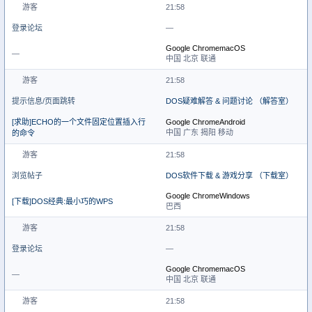
游客
21:58
登录论坛
—
Google Chrome
macOS
—
中国 北京 联通
游客
21:58
提示信息/页面跳转
DOS疑难解答 & 问题讨论 （解答室）
[求助]ECHO的一个文件固定位置插入行
Google Chrome
Android
中国 广东 揭阳 移动
的命令
游客
21:58
浏览帖子
DOS软件下载 & 游戏分享 （下载室）
Google Chrome
Windows
[下载]DOS经典:最小巧的WPS
巴西
游客
21:58
登录论坛
—
Google Chrome
macOS
—
中国 北京 联通
游客
21:58