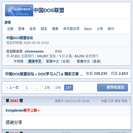
中国DOS联盟
游客
注册
登录
会员
网志
搜索
命令提示符
Bash
上传
统计
中国DOS联盟论坛
现在时间是 2026-08-09 23:52
欢迎新会员
zhichenwen
RSS
共
47,811
主题排行 /
349,897
发帖 / 今日
2
篇 /
48,255
会员排行
不转换
/
简体中文
/
繁體中文（台灣）
/
繁體中文（香港）
查看
330,235
回复
2,653
中国DOS联盟论坛
»
DOS学习入门 & 精彩文章 （教学室）
» [推荐]学习ＤＯＳ
推荐给朋友
‹ 上一页
1
…
175
176
177
第
2641
楼
发表于 2022-01-05 19:20
·
中国 江苏 淮安 电信
kongdewei
★
新手上路
感谢分享