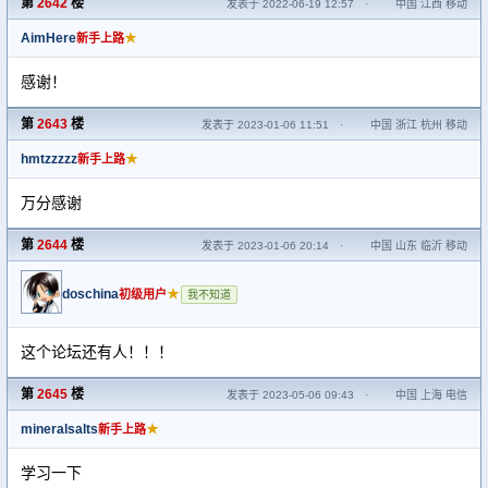
第
2642
楼
发表于 2022-06-19 12:57
·
中国 江西 移动
AimHere
★
新手上路
感谢！
第
2643
楼
发表于 2023-01-06 11:51
·
中国 浙江 杭州 移动
hmtzzzzz
★
新手上路
万分感谢
第
2644
楼
发表于 2023-01-06 20:14
·
中国 山东 临沂 移动
doschina
★
初级用户
我不知道
这个论坛还有人！！！
第
2645
楼
发表于 2023-05-06 09:43
·
中国 上海 电信
mineralsalts
★
新手上路
学习一下