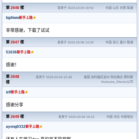
第
2646
楼
发表于 2023-10-05 20:52
·
中国 山东 日照 联通
bg4iww
★
新手上路
非常感谢，下载了试试
第
2647
楼
发表于 2024-10-08 14:30
·
中国 浙江 嘉兴 联通
51636
★
新手上路
感谢！
第
2648
发表于 2025-03-04 22:46
·
美国 加利福尼亚州 阿拉梅达 费利蒙
楼
Hurricane_Electric公司
izlf
★
新手上路
感谢分享
第
2649
楼
发表于 2025-03-06 19:22
·
中国 河北 中国电信
ayong0332
★
新手上路