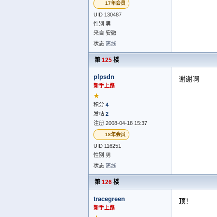
17年会员
UID 130487
性别 男
来自 安徽
状态
离线
第
125
楼
plpsdn
谢谢啊
新手上路
★
积分
4
发帖
2
注册 2008-04-18 15:37
18年会员
UID 116251
性别 男
状态
离线
第
126
楼
tracegreen
顶！
新手上路