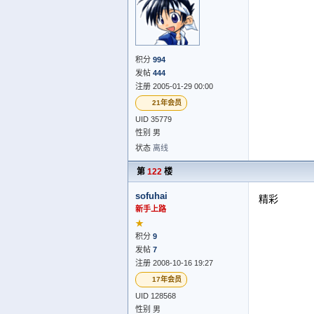
积分
994
发帖
444
注册 2005-01-29 00:00
21年会员
UID 35779
性别 男
状态
离线
第
122
楼
sofuhai
精彩
新手上路
★
积分
9
发帖
7
注册 2008-10-16 19:27
17年会员
UID 128568
性别 男