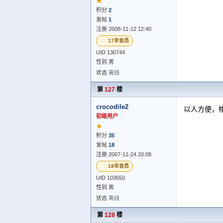
★
积分
2
发帖
1
注册 2008-11-12 12:40
17年会员
UID 130744
性别 男
状态
离线
第
127
楼
crocodile2
以人方便，
初级用户
★
积分
35
发帖
18
注册 2007-11-24 20:08
18年会员
UID 103650
性别 男
状态
离线
第
128
楼