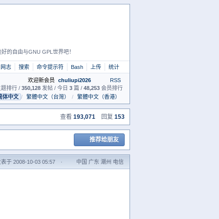
好的自由与GNU GPL世界吧！
网志
搜索
命令提示符
Bash
上传
统计
欢迎新会员
chuliupi2026
RSS
题排行 /
350,128
发帖 / 今日
3
篇 /
48,253
会员排行
简体中文
/
繁體中文（台灣）
/
繁體中文（香港）
查看
193,071
回复
153
推荐给朋友
表于 2008-10-03 05:57
·
中国 广东 潮州 电信