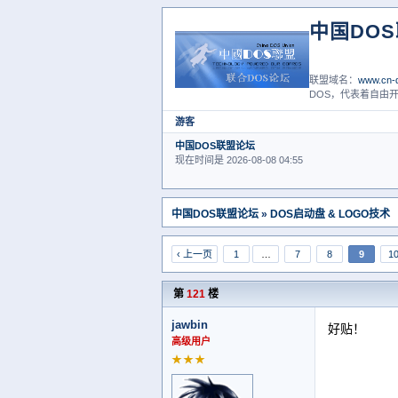
中国DO
联盟域名：
www.cn-d
DOS，代表着自由开
游客
中国DOS联盟论坛
现在时间是 2026-08-08 04:55
中国DOS联盟论坛
»
DOS启动盘 & LOGO技术
‹ 上一页
1
…
7
8
9
1
第
121
楼
jawbin
好贴！
高级用户
★★★