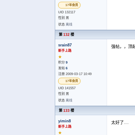
17年会员
UID 132117
性别 男
状态
离线
第
132
楼
srain87
强帖，，顶
新手上路
★
积分
9
发帖
6
注册 2009-03-17 10:49
17年会员
UID 141557
性别 男
状态
离线
第
133
楼
yimin8
太好了....
新手上路
★