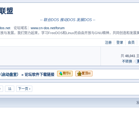
S联盟
-- 联合DOS 推动DOS 发展DOS --
os.net
论坛域名：
www.cn-dos.net/forum
放与发展，我们努力起来，学习FreeDOS和Linux的自由开放与GNU精神，共同创造和发展美
注册
登录
会员
共
48,041
主
不转换
/
精华II
置顶III
 （启动盘室）
» 论坛软件下载链接
0
11
下一页 ›
发