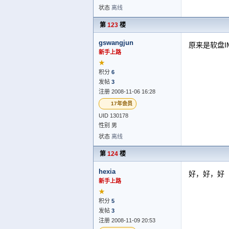
状态
离线
第
123
楼
gswangjun
原来是软盘I
新手上路
★
积分
6
发帖
3
注册 2008-11-06 16:28
17年会员
UID 130178
性别 男
状态
离线
第
124
楼
hexia
好，好，好
新手上路
★
积分
5
发帖
3
注册 2008-11-09 20:53