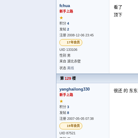
fchua
看了
新手上路
顶下
★
积分
4
发帖
2
注册 2008-12-06 23:45
17年会员
UID 133106
性别 男
来自 湖北赤壁
状态
离线
第
129
楼
yanghailong330
很还 的 东
新手上路
★
积分
3
发帖
8
注册 2007-05-05 07:38
19年会员
UID 87521