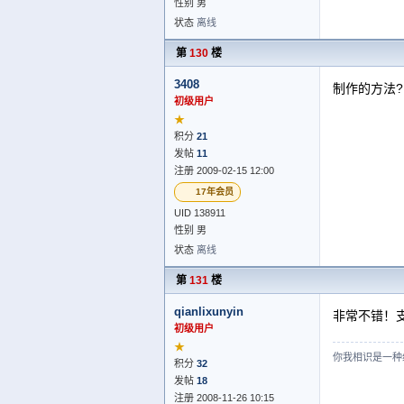
性别 男
状态
离线
第
130
楼
3408
制作的方法?
初级用户
★
积分
21
发帖
11
注册 2009-02-15 12:00
17年会员
UID 138911
性别 男
状态
离线
第
131
楼
qianlixunyin
非常不错！
初级用户
★
你我相识是一种
积分
32
发帖
18
注册 2008-11-26 10:15