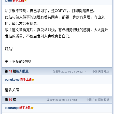
joims
★
新手上路
贴子很不错啊，自己学习了，还COPY后，打印提醒自己。
此贴与做人做事的道理有着共同点，都要一步步有条理，有由来
的，最后才会有结果。
版主这文章看完后，真受益非浅，有点相见恨晚的感觉，大大提升
发贴的质量，不仅启发别人也教育着自己。
好贴！
史上不多的好贴！
第
49
楼
新人报道.
发表于 2010-05-24 20:52
·
中国 天津 电信
pengkewei
★
新手上路
请多关照
第
50
楼
发表于 2010-06-16 17:43
·
中国 广东 深圳 联通
iceorange
★
新手上路