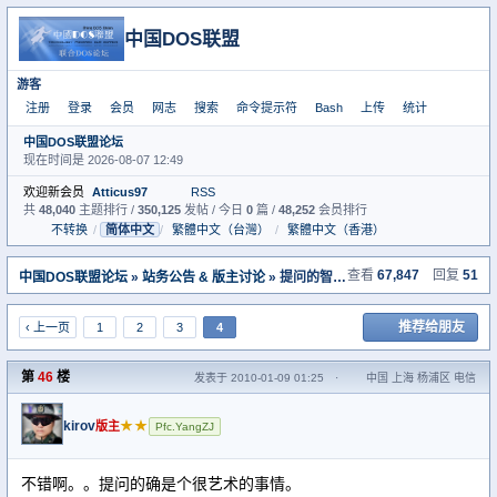
中国DOS联盟
游客
注册
登录
会员
网志
搜索
命令提示符
Bash
上传
统计
中国DOS联盟论坛
现在时间是 2026-08-07 12:49
欢迎新会员
Atticus97
RSS
共
48,040
主题排行 /
350,125
发帖 / 今日
0
篇 /
48,252
会员排行
不转换
/
简体中文
/
繁體中文（台灣）
/
繁體中文（香港）
查看
67,847
回复
51
中国DOS联盟论坛
»
站务公告 & 版主讨论
» 提问的智慧( How To Ask Questions The Smart Way )
推荐给朋友
‹ 上一页
1
2
3
4
第
46
楼
发表于 2010-01-09 01:25
·
中国 上海 杨浦区 电信
kirov
★★
版主
Pfc.YangZJ
不错啊。。提问的确是个很艺术的事情。