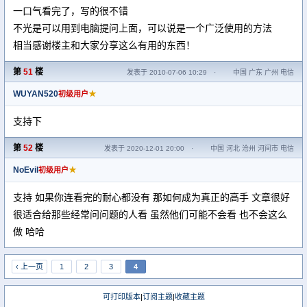
一口气看完了，写的很不错
不光是可以用到电脑提问上面，可以说是一个广泛使用的方法
相当感谢楼主和大家分享这么有用的东西！
第
51
楼
发表于 2010-07-06 10:29
·
中国 广东 广州 电信
WUYAN520
★
初级用户
支持下
第
52
楼
发表于 2020-12-01 20:00
·
中国 河北 沧州 河间市 电信
NoEvil
★
初级用户
支持 如果你连看完的耐心都没有 那如何成为真正的高手 文章很好
很适合给那些经常问问题的人看 虽然他们可能不会看 也不会这么
做 哈哈
‹ 上一页
1
2
3
4
可打印版本
|
订阅主题
|
收藏主题