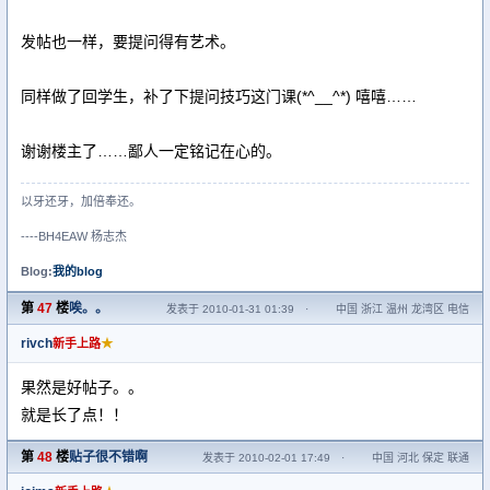
发帖也一样，要提问得有艺术。
同样做了回学生，补了下提问技巧这门课(*^__^*) 嘻嘻……
谢谢楼主了……鄙人一定铭记在心的。
以牙还牙，加倍奉还。
----BH4EAW 杨志杰
Blog:
我的blog
第
47
楼
唉。。
发表于 2010-01-31 01:39
·
中国 浙江 温州 龙湾区 电信
rivch
★
新手上路
果然是好帖子。。
就是长了点！！
第
48
楼
贴子很不错啊
发表于 2010-02-01 17:49
·
中国 河北 保定 联通