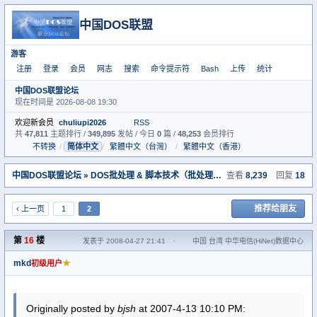
中国DOS联盟
游客
注册
登录
会员
网志
搜索
命令提示符
Bash
上传
统计
中国DOS联盟论坛
现在时间是 2026-08-08 19:30
欢迎新会员
chuliupi2026
RSS
共
47,811
主题排行 /
349,895
发帖 / 今日
0
篇 /
48,253
会员排行
不转换
/
简体中文
/
繁體中文（台灣）
/
繁體中文（香港）
中国DOS联盟论坛
»
DOS批处理 & 脚本技术（批处理室）
查看
» 这是不是ren的一个b
8,239
回复
18
推荐给朋友
‹ 上一页
1
2
第
16
楼
发表于 2008-04-27 21:41
·
中国 台湾 中华电信(HiNet)数据中心
mkd
★
初级用户
Originally posted by
bjsh
at 2007-4-13 10:10 PM: