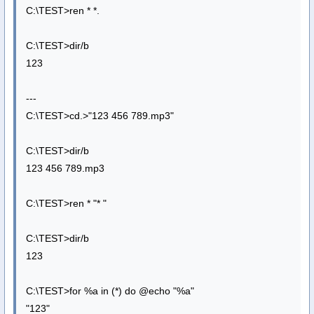
C:\TEST>ren * *.
C:\TEST>dir/b
123
---
C:\TEST>cd.>"123 456 789.mp3"
C:\TEST>dir/b
123 456 789.mp3
C:\TEST>ren * "* "
C:\TEST>dir/b
123
C:\TEST>for %a in (*) do @echo "%a"
"123"