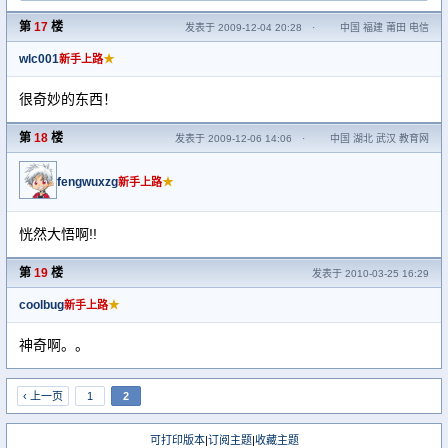
第
17
楼
发表于 2009-12-04 20:28
·
中国 福建 莆田 电信
wlc001
★
新手上路
很奇妙的东西！
第
18
楼
发表于 2009-12-06 14:06
·
中国 湖北 武汉 教育网
fengwuxzg
★
新手上路
恍然大悟啊!!
第
19
楼
发表于 2010-03-25 16:29
coolbug
★
新手上路
神奇啊。。
‹ 上一页
1
2
可打印版本
|
订阅主题
|
收藏主题