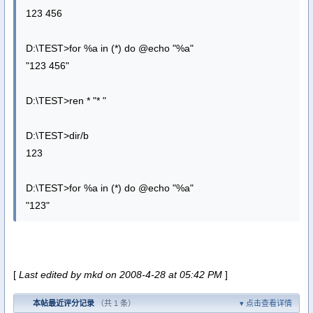
123 456
D:\TEST>for %a in (*) do @echo "%a"
"123 456"
D:\TEST>ren * "* "
D:\TEST>dir/b
123
D:\TEST>for %a in (*) do @echo "%a"
"123"
[
Last edited by mkd on 2008-4-28 at 05:42 PM
]
本帖最近评分记录
（共 1 条）
点击查看详情