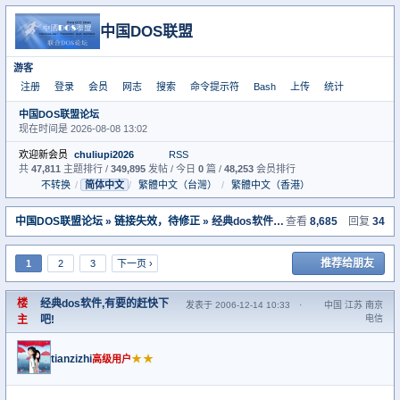
中国DOS联盟
游客
注册
登录
会员
网志
搜索
命令提示符
Bash
上传
统计
中国DOS联盟论坛
现在时间是 2026-08-08 13:02
欢迎新会员
chuliupi2026
RSS
共
47,811
主题排行 /
349,895
发帖 / 今日
0
篇 /
48,253
会员排行
不转换
/
简体中文
/
繁體中文（台灣）
/
繁體中文（香港）
中国DOS联盟论坛
»
链接失效，待修正
» 经典dos软件,有要的赶快下吧!
查看
8,685
回复
34
推荐给朋友
1
2
3
下一页 ›
楼
经典dos软件,有要的赶快下
发表于 2006-12-14 10:33
·
中国 江苏 南京
主
吧!
电信
tianzizhi
★★
高级用户