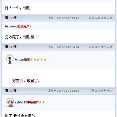
好人一个。谢谢
第
10
楼
发表于 2007-01-12 13:14
·
中国 安徽 淮南 电信
tianjiang
★
初级用户
先收藏了，谢谢楼主！
第
11
楼
发表于 2007-01-13 00:18
·
中国 湖北 武汉 电信
lxmxn
★★★★★
版主
好东西，收藏了。
第
12
楼
发表于 2007-03-21 13:53
·
中国 四川 遂宁 电信
zzhh612
★★
中级用户
谢了,我想会有用的,