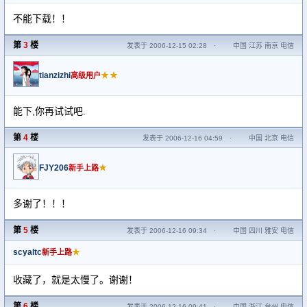
不能下载！！
第
3
楼
发表于 2006-12-15 02:28
·
中国 江苏 南京 电信
tianzizhi
★★
高级用户
能下,你再试试吧.
第
4
楼
发表于 2006-12-16 04:59
·
中国 北京 电信
FJY206
★
新手上路
多谢了！！！
第
5
楼
发表于 2006-12-16 09:34
·
中国 四川 雅安 电信
scyaltc
★
新手上路
收藏了，就是太慢了。谢谢！
第
6
楼
发表于 2006-12-16 09:41
·
中国 浙江 台州 电信