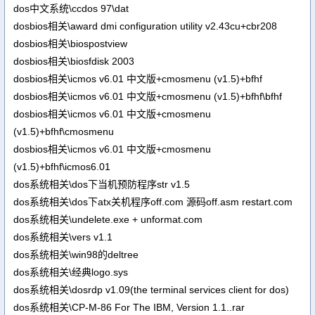
dos中文系统\ccdos 97\dat
dosbios相关\award dmi configuration utility v2.43cu+cbr208
dosbios相关\biospostview
dosbios相关\biosfdisk 2003
dosbios相关\icmos v6.01 中文版+cmosmenu (v1.5)+bfhf
dosbios相关\icmos v6.01 中文版+cmosmenu (v1.5)+bfhf\bfhf
dosbios相关\icmos v6.01 中文版+cmosmenu
(v1.5)+bfhf\cmosmenu
dosbios相关\icmos v6.01 中文版+cmosmenu
(v1.5)+bfhf\icmos6.01
dos系统相关\dos下当机预防程序str v1.5
dos系统相关\dos下atx关机程序off.com 源码off.asm restart.com
dos系统相关\undelete.exe + unformat.com
dos系统相关\vers v1.1
dos系统相关\win98的deltree
dos系统相关\经典logo.sys
dos系统相关\dosrdp v1.09(the terminal services client for dos)
dos系统相关\CP-M-86 For The IBM, Version 1.1..rar