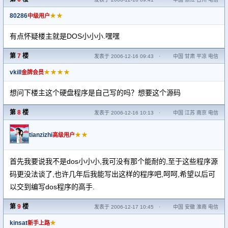
80286
★★
中级用户
有点怀疑楼主就是DOS小小小.嘿嘿
第
7
楼
发表于 2006-12-16 09:43
·
中国 甘肃 平凉 电信
vkill
★★★★
金牌会员
想问下楼主这个硬盘程序是自己写的吗？想要这个源码
第
8
楼
发表于 2006-12-16 10:13
·
中国 江苏 南京 电信
tianzizhi
★★
高级用户
首先我要说我不是dos小小小,我可没有那个能耐的,至于这些程序源
码更没法谈了,也许几年后我能写出这样的程序吧,呵呵,希望以后可
以交到编写dos程序的高手.
第
9
楼
发表于 2006-12-17 10:45
·
中国 安徽 淮南 电信
kinsat
★
新手上路