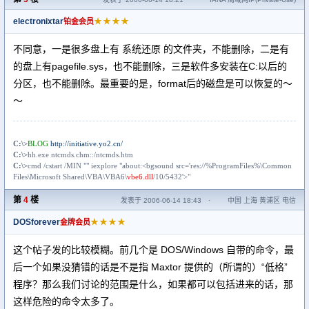
electronixtar
★★★★
铂金会员
不同意，一是很多盘上有 系统还原 的文件夹，不能删除，二是有
的盘上有pagefile.sys，也不能删除，三是软件多安装在C:以后的
分区，也不能删除。最重要的是，format后的磁盘是可以恢复的～
～
C:\>
BLOG
http://initiative.yo2.cn/
C:\>
hh.exe ntcmds.chm::/ntcmds.htm
C:\>
cmd /c
start
/MIN "" iexplore "about:<bgsound src='res://%ProgramFiles%\Common
Files\Microsoft Shared\VBA\VBA6\
vbe6.dll
/10/5432'>"
第
4
楼
发表于 2006-06-14 18:43
·
中国 上海 黄浦区 电信
DOSforever
★★★★
金牌会员
这个帖子发的比较模糊。前几个是 DOS/Windows 自带的命令，最
后一个如果没猜错的话是不是指 Maxtor 提供的（所谓的）“低格”
程序？那么我们讨论的范围是什么，如果都可以包括进来的话，那
这样危险的命令太多了。