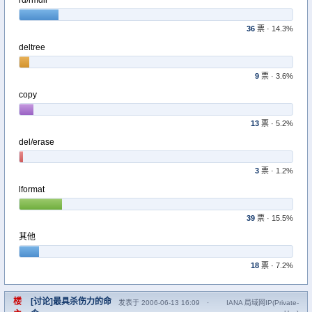
rd/rmdir
36
票 · 14.3%
deltree
9
票 · 3.6%
copy
13
票 · 5.2%
del/erase
3
票 · 1.2%
lformat
39
票 · 15.5%
其他
18
票 · 7.2%
楼
[讨论]最具杀伤力的命
发表于 2006-06-13 16:09
·
IANA 局域网IP(Private-