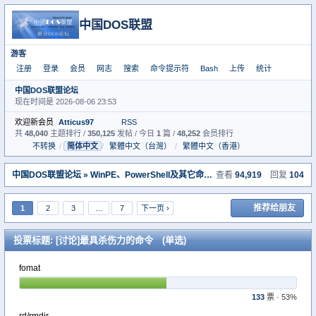
中国DOS联盟
游客
注册
登录
会员
网志
搜索
命令提示符
Bash
上传
统计
中国DOS联盟论坛
现在时间是 2026-08-06 23:53
欢迎新会员
Atticus97
RSS
共
48,040
主题排行 /
350,125
发帖 / 今日
1
篇 /
48,252
会员排行
不转换
/
简体中文
/
繁體中文（台灣）
/
繁體中文（香港）
中国DOS联盟论坛
»
WinPE、PowerShell及其它命令行系统专区
查看
94,919
» [讨论]最具
回复
104
推荐给朋友
1
2
3
…
7
下一页 ›
投票标题: [讨论]最具杀伤力的命令 (单选)
fomat
133
票 · 53%