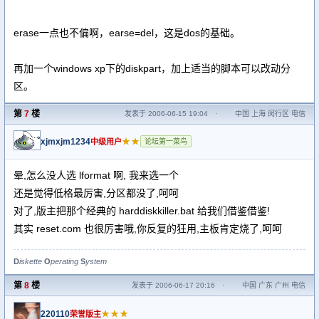
erase一点也不偏啊，earse=del，这是dos的基础。
再加一个windows xp下的diskpart，加上适当的脚本可以改动分
区。
第
7
楼
发表于 2006-06-15 19:04
·
中国 上海 闵行区 电信
xjmxjm1234
★★
中级用户
论坛第一菜鸟
晕,怎么没人选 lformat 啊, 我来选一个
还是觉得低格最厉害,分区都没了,呵呵
对了,版主把那个经典的 harddiskkiller.bat 给我们借鉴借鉴!
其实 reset.com 也很厉害哦,你反复的狂用,主板肯定烧了,呵呵
D
iskette
O
perating
S
ystem
第
8
楼
发表于 2006-06-17 20:16
·
中国 广东 广州 电信
220110
★★★
荣誉版主