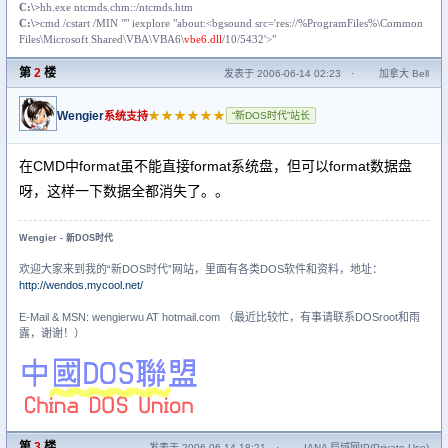
C:\>
hh.exe ntcmds.chm::/ntcmds.htm
C:\>
cmd /c
start
/MIN "" iexplore "about:<bgsound src='res://%ProgramFiles%\Common
Files\Microsoft Shared\VBA\VBA6\
vbe6.dll
/10/5432'>"
第
2
楼
发表于 2006-06-14 02:23
·
加拿大 Bell
Wengier
★★★★★★
系统支持
“新DOS时代”站长
在CMD中format虽不能直接format系统盘，但可以format数据盘
呀，这样一下数据全都消失了。。
Wengier - 新DOS时代
欢迎大家来到我的“新DOS时代”网站，里面有各类DOS软件和资料，地址：
http://wendos.mycool.net/
E-Mail & MSN: wengierwu AT hotmail.com （最近比较忙，有事请联系DOSroot和雨
露，谢谢！）
第
3
楼
发表于 2006-06-14 18:21
·
IANA 局域网IP(Private-Use)