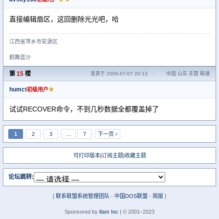
直接编辑扇区，这回删除光光吧，哈
江西省萍乡市安源区
鹤舞蓝沙
第
15
楼
发表于 2006-07-07 20:13
·
中国 山东 东营 联通
humct
★
初级用户
试试RECOVER命令，不到几秒数据全都覆盖掉了
1
2
3
…
7
下一页 ›
可打印版本
|
订阅主题
|
收藏主题
论坛跳转:
[
联系联盟系统管理团队
-
中国DOS联盟
-
简版
]
Sponsored by
ifanr Inc
| © 2001–2023