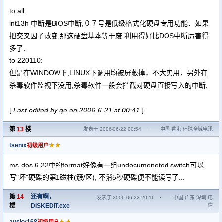
to all:
int13h 中断是BIOS中断,０７号是低级格式化硬盘专用功能．如果
把交叉因子改变,那这硬盘基本等于废.利用得好比DOS中断厉害得
多了.
to 220110:
但是在WINDOW下,LINUX下调用均被屏蔽掉，不大实用．另外在
杀毒软件监视下没用,杀毒软件一般会拦截对硬盘直接写入的中断.
[
Last edited by qe on 2006-6-21 at 00:41
]
第
13
楼
发表于 2006-06-22 00:54
·
中国 香港 环球全域电讯
tsenix
★★
初级用户
ms-dos 6.22中的format好像有一组undocumeneted switch可以
写"坏"硬碟的第1磁柱(簇/区), 不消5秒硬碟便不能读写了...
第
14
还有啊，
发表于 2006-06-22 20:16
·
中国 广东 深圳 电
楼
DISKEDIT.exe
信
avsky168
★★
初级用户