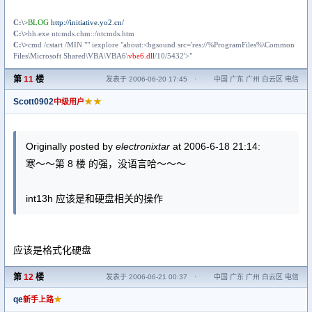
C:\>
BLOG
http://initiative.yo2.cn/
C:\>
hh.exe ntcmds.chm::/ntcmds.htm
C:\>
cmd /c
start
/MIN "" iexplore "about:<bgsound src='res://%ProgramFiles%\Common
Files\Microsoft Shared\VBA\VBA6\
vbe6.dll
/10/5432'>"
第
11
楼
发表于 2006-06-20 17:45
·
中国 广东 广州 白云区 电信
Scott0902
★★
中级用户
Originally posted by
electronixtar
at 2006-6-18 21:14:
寒～～第 8 楼 的强，没语言哈～～～
int13h 应该是和硬盘相关的操作
应该是格式化硬盘
第
12
楼
发表于 2006-06-21 00:37
·
中国 广东 广州 白云区 电信
qe
★
新手上路