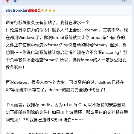
主
令
Use)
electronixtar
★★★★
铂金会员
命令行板块很久没有新贴了，我就在灌水一个
讨论最具杀伤力的命令！很多人马上会说：format ，其实不然。现
在都用Windows了，你说format系统就会让你format吗？有n多的
文件正在使用中你怎么format？你说启动的时候format，但是，想
想啊～～你说启动系统就让你启动吗？现在谁不会看msconfig？那
个杀毒软件不会检查format？所以，选择format的人一定是受旧式
教条影响！
再说deltree，很多人害怕的命令，可以高兴的说，deltree已经在
XP等系统中不存在了，deltree的威力完全被rd代替了！
个人而言，我推荐 rmdir，因为 rd /s /q C: 可以不报错的安静删除
C:下能所有删除的文件！如果加上for循环，那么用户的文档将在瞬
间毁灭！P.S.我自己遭过3次 rd 洗白～～～