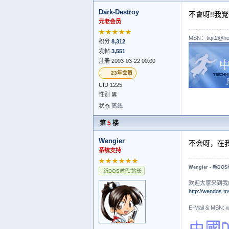
Dark-Destroy
不會呀!!我
元老会员
★★★★★
MSN：tiqit2@ho
积分
8,312
发帖
3,551
注册 2003-03-22 00:00
23年会员
UID 1225
性别 男
状态
离线
第
5
楼
Wengier
不会呀，在
系统支持
★★★★★★
Wengier - 新DO
“新DOS时代”站长
欢迎大家来到我
http://wendos.m
E-Mail & MS