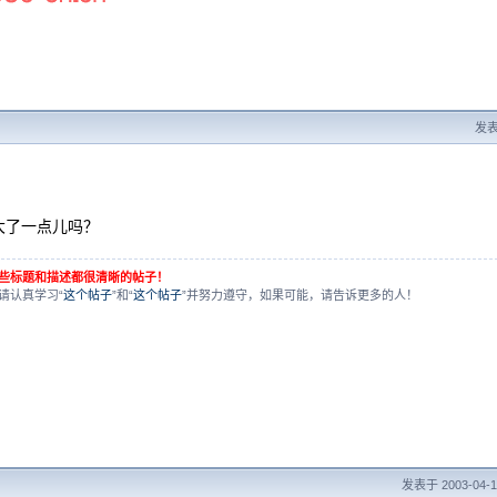
发表于
大了一点儿吗？
些标题和描述都很清晰的帖子！
请认真学习“
这个帖子
”和“
这个帖子
”并努力遵守，如果可能，请告诉更多的人！
发表于 2003-04-18