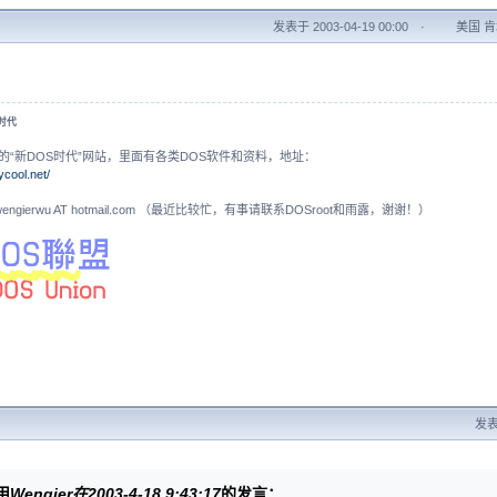
发表于 2003-04-19 00:00
·
美国 肯塔
。
S时代
的“新DOS时代”网站，里面有各类DOS软件和资料，地址：
ycool.net/
N: wengierwu AT hotmail.com （最近比较忙，有事请联系DOSroot和雨露，谢谢！）
发表于
用
Wengier在2003-4-18 9:43:17
的发言：