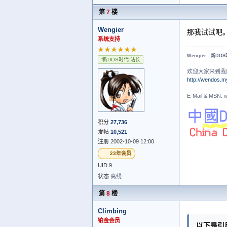
第
7
楼
Wengier
那我试试吧
系统支持
★★★★★★
Wengier - 新DO
“新DOS时代”站长
欢迎大家来到我
http://wendos.m
E-Mail & MS
积分
27,736
发帖
10,521
注册 2002-10-09 12:00
23年会员
UID 9
状态
离线
第
8
楼
Climbing
铂金会员
以下是引