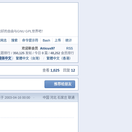
好的自由与GNU GPL世界吧！
网志
搜索
命令提示符
Bash
上传
统计
欢迎新会员
Atticus97
RSS
题排行 /
350,125
发帖 / 今日
0
篇 /
48,252
会员排行
简体中文
/
繁體中文（台灣）
/
繁體中文（香港）
查看
1,025
回复
12
推荐给朋友
 2003-04-16 00:00
·
中国 河北 石家庄 联通