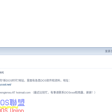
发表于 
？
S时代
的“新DOS时代”网站，里面有各类DOS软件和资料，地址：
ycool.net/
N: wengierwu AT hotmail.com （最近比较忙，有事请联系DOSroot和雨露，谢谢！）