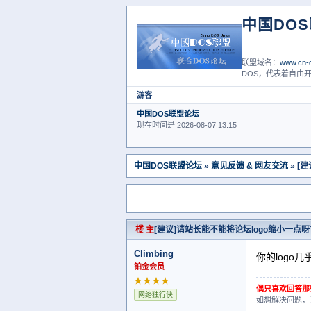
中国DO
联盟域名：
www.cn-d
DOS，代表着自由开
游客
中国DOS联盟论坛
现在时间是 2026-08-07 13:15
中国DOS联盟论坛
»
意见反馈 & 网友交流
» [
楼 主
[建议]请站长能不能将论坛logo缩小一点呀
Climbing
你的logo
铂金会员
★★★★
偶只喜欢回答那
网络独行侠
如想解决问题，