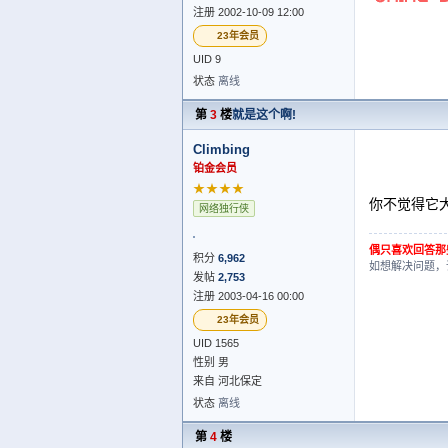
注册 2002-10-09 12:00
23年会员
UID 9
状态
离线
第
3
楼
就是这个啊!
Climbing
铂金会员
★★★★
你不觉得它
网络独行侠
偶只喜欢回答那
积分
6,962
如想解决问题，
发帖
2,753
注册 2003-04-16 00:00
23年会员
UID 1565
性别 男
来自 河北保定
状态
离线
第
4
楼