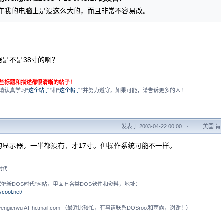
在我的电脑上是没这么大的，而且非常不容易改。
器是不是38寸的啊？
些标题和描述都很清晰的帖子！
请认真学习“
这个帖子
”和“
这个帖子
”并努力遵守，如果可能，请告诉更多的人！
发表于 2003-04-22 00:00
·
美国 肯塔
的显示器，一半都没有，才17寸。但操作系统可能不一样。
S时代
的“新DOS时代”网站，里面有各类DOS软件和资料，地址：
ycool.net/
N: wengierwu AT hotmail.com （最近比较忙，有事请联系DOSroot和雨露，谢谢！）