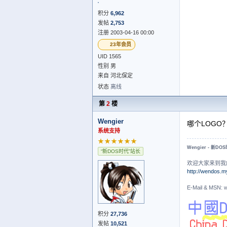
积分
6,962
发帖
2,753
注册 2003-04-16 00:00
23年会员
UID 1565
性别 男
来自 河北保定
状态
离线
第
2
楼
Wengier
哪个LOGO
系统支持
★★★★★★
Wengier - 新DO
“新DOS时代”站长
欢迎大家来到我
http://wendos.m
E-Mail & MS
积分
27,736
发帖
10,521