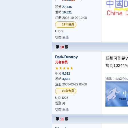
积分
27,736
发帖
10,521
注册 2002-10-09 12:00
23年会员
UID 9
状态
离线
第
10
楼
Dark-Destroy
我想可能是W
元老会员
調到1024*
★★★★★
积分
8,312
MSN：tiqit2@ho
发帖
3,551
注册 2003-03-22 00:00
23年会员
UID 1225
性别 男
状态
离线
第
11
楼