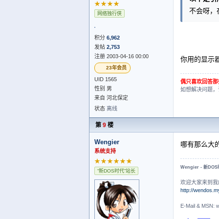
★★★★
不会呀，
网络独行侠
积分
6,962
发帖
2,753
注册 2003-04-16 00:00
你用的显示
23年会员
UID 1565
偶只喜欢回答那
性别 男
如想解决问题，
来自 河北保定
状态
离线
第
9
楼
Wengier
哪有那么大
系统支持
★★★★★★
Wengier - 新DO
“新DOS时代”站长
欢迎大家来到我
http://wendos.m
E-Mail & MS