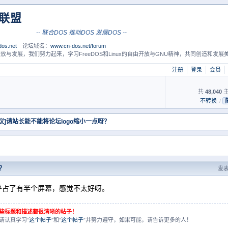
S联盟
-- 联合DOS 推动DOS 发展DOS --
os.net
论坛域名：
www.cn-dos.net/forum
放与发展，我们努力起来，学习FreeDOS和Linux的自由开放与GNU精神，共同创造和发展美
注册
登录
会员
共
48,040
主
不转换
/
建议]请站长能不能将论坛logo缩小一点呀？
？
发表于
几乎占了有半个屏幕，感觉不太好呀。
些标题和描述都很清晰的帖子！
请认真学习“
这个帖子
”和“
这个帖子
”并努力遵守，如果可能，请告诉更多的人！