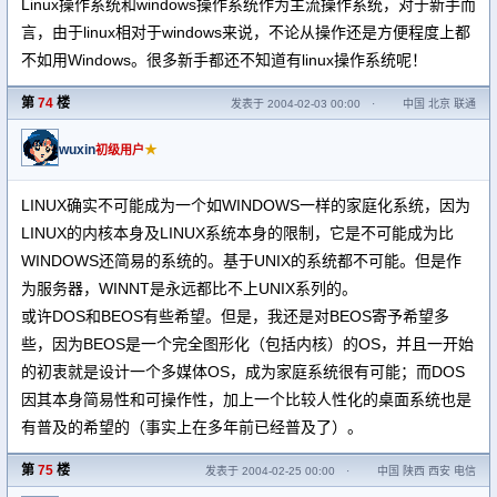
Linux操作系统和windows操作系统作为主流操作系统，对于新手而
言，由于linux相对于windows来说，不论从操作还是方便程度上都
不如用Windows。很多新手都还不知道有linux操作系统呢！
第
74
楼
发表于 2004-02-03 00:00
·
中国 北京 联通
wuxin
★
初级用户
LINUX确实不可能成为一个如WINDOWS一样的家庭化系统，因为
LINUX的内核本身及LINUX系统本身的限制，它是不可能成为比
WINDOWS还简易的系统的。基于UNIX的系统都不可能。但是作
为服务器，WINNT是永远都比不上UNIX系列的。
或许DOS和BEOS有些希望。但是，我还是对BEOS寄予希望多
些，因为BEOS是一个完全图形化（包括内核）的OS，并且一开始
的初衷就是设计一个多媒体OS，成为家庭系统很有可能；而DOS
因其本身简易性和可操作性，加上一个比较人性化的桌面系统也是
有普及的希望的（事实上在多年前已经普及了）。
第
75
楼
发表于 2004-02-25 00:00
·
中国 陕西 西安 电信