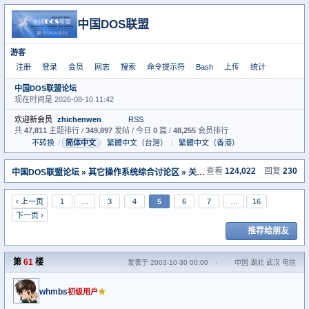
中国DOS联盟
游客
注册
登录
会员
网志
搜索
命令提示符
Bash
上传
统计
中国DOS联盟论坛
现在时间是 2026-08-10 11:42
欢迎新会员
zhichenwen
RSS
共
47,811
主题排行 /
349,897
发帖 / 今日
0
篇 /
48,255
会员排行
不转换
/
简体中文
/
繁體中文（台灣）
/
繁體中文（香港）
置顶I
查看
124,022
回复
230
中国DOS联盟论坛
»
其它操作系统综合讨论区
» 关于linux
‹ 上一页
1
…
3
4
5
6
7
…
16
下一页 ›
推荐给朋友
第
61
楼
发表于 2003-10-30 00:00
·
中国 湖北 武汉 电信
whmbs
★
初级用户