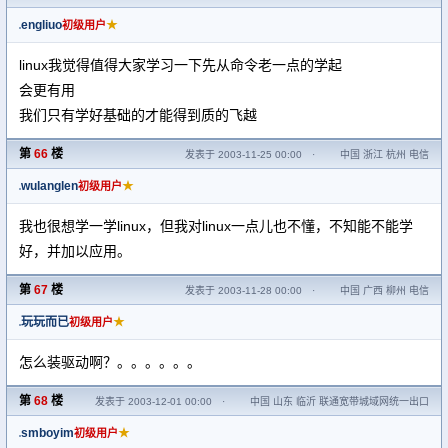
engliuo
★
初级用户
linux我觉得值得大家学习一下先从命令老一点的学起
会更有用
我们只有学好基础的才能得到质的飞越
第
66
楼
发表于 2003-11-25 00:00
·
中国 浙江 杭州 电信
wulanglen
★
初级用户
我也很想学一学linux，但我对linux一点儿也不懂，不知能不能学
好，并加以应用。
第
67
楼
发表于 2003-11-28 00:00
·
中国 广西 柳州 电信
玩玩而已
★
初级用户
怎么装驱动啊？。。。。。。
第
68
楼
发表于 2003-12-01 00:00
·
中国 山东 临沂 联通宽带城域网统一出口
smboyim
★
初级用户