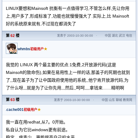
LINUX要想和Mainsoft 抗衡有一点值得学习,不管怎么样,先让你用
上,用户多了,形成标准了,功能也就慢慢强大了.实际上,比 Mainsoft
好的系统原来就有,不过现在都消失了
第
62
楼
发表于 2003-10-30 00:00
·
中国 湖北 武汉 电信
whmbs
★
初级用户
我觉的 LINUX 两个最主要的优点:1免费,2开放源代码(这是
Mainsoft的致命伤),如果在易用性上一样的话,那盖子的死期也就到
了,,现在盖子为了让中国政府使用他的系统,,他宁肯开放源代码,为
了什么呀,,,就是为了让你先用,,,然后,,呵呵,,,,拿钱来.......精明啊
第
63
楼
发表于 2003-10-30 00:00
·
中国 山东 聊城 教育网
cache001
★
初级用户
我一直在用redhat,从7。0开始。
私自认为它比windows更有前途。
稳定，病毒少，更能提高自己的水平。