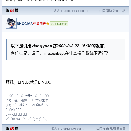
第
64
楼
发表于 2003-11-21 00:00
·
中国 福建 漳州 电信
SHOCIAA
★
中级用户
SHOCI@@
以下是引用
xiangyuan在2003-8-3 22:15:38
的发言：
各位仁兄，请问，linux&nbsp;在什么操作系统下运行？
拜托，LINUX就是LINUX。
≡≡☆⌒_⌒☆≡■◆■≡☆⌒_⌒☆≡≡
(の)゛在﹍這個.．.ロ丗界里ヤ
(の) ╱︶ 誰對o..﹎οО誰錯┈?
 ìòvè ╭☆
╭~~~★ ╭ ︶╮
╱︶(o'.'o)︶╲ ╱︶(-'.'-)︶╲
第
65
楼
发表于 2003-11-21 00:00
·
中国 河南 洛阳 教育网