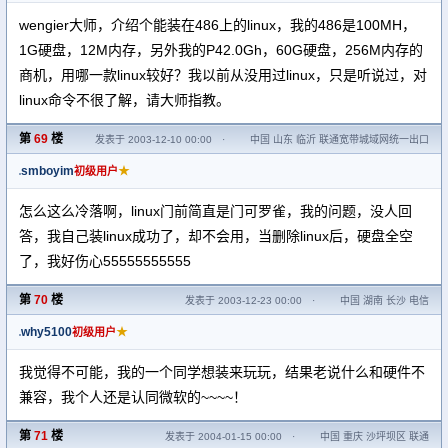
wengier大师，介绍个能装在486上的linux，我的486是100MH，
1G硬盘，12M内存，另外我的P42.0Gh，60G硬盘，256M内存的
商机，用哪一款linux较好？我以前从没用过linux，只是听说过，对
linux命令不很了解，请大师指教。
第
69
楼
发表于 2003-12-10 00:00
·
中国 山东 临沂 联通宽带城域网统一出口
smboyim
★
初级用户
怎么这么冷落啊，linux门前简直是门可罗雀，我的问题，没人回
答，我自己装linux成功了，却不会用，当删除linux后，硬盘全空
了，我好伤心55555555555
第
70
楼
发表于 2003-12-23 00:00
·
中国 湖南 长沙 电信
why5100
★
初级用户
我觉得不可能，我的一个同学想装来玩玩，结果老说什么和硬件不
兼容，我个人还是认同微软的~~~~！
第
71
楼
发表于 2004-01-15 00:00
·
中国 重庆 沙坪坝区 联通