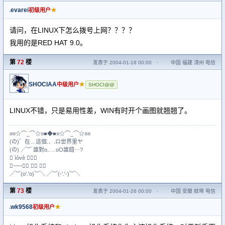
evarei
★
初级用户
请问，在LINUX下怎么拨号上网？？？？
我用的是RED HAT 9.0。
第
72
楼
发表于 2004-01-18 00:00
·
中国 福建 漳州 电信
SHOCIAA
★
中级用户
SHOCI@@
LINUX不错，只是易用性差，WIN有时开个画图就翘翘了。
≡≡☆⌒_⌒☆≡■◆■≡☆⌒_⌒☆≡≡
(の)゛在﹍這個.．.ロ丗界里ヤ
(の) ╱︶ 誰對o..﹎οО誰錯┈?
 ìòvè ╭☆
╭~~~★ ╭ ︶╮
╱︶(o'.'o)︶╲ ╱︶(-'.'-)︶╲
第
73
楼
发表于 2004-01-26 00:00
·
中国 安徽 蚌埠 电信
wk9568
★
初级用户