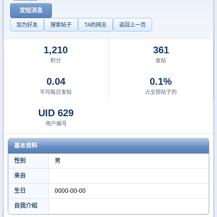
发短消息
加为好友
搜索帖子
TA的网志
返回上一页
1,210
361
积分
发帖
0.04
0.1%
平均每日发帖
占全部帖子的
UID 629
用户编号
基本资料
性别
男
来自
生日
0000-00-00
自我介绍