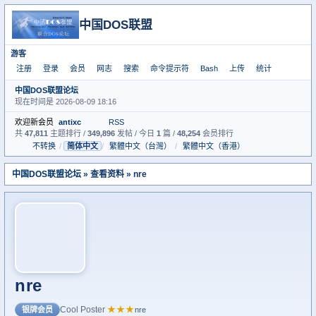
中国DOS联盟
游客
注册
登录
会员
网志
搜索
命令提示符
Bash
上传
统计
中国DOS联盟论坛
现在时间是 2026-08-09 18:16
欢迎新会员
antixc
RSS
共
47,811
主题排行 /
349,896
发帖 / 今日
1
篇 /
48,254
会员排行
不转换
/
简体中文
/
繁體中文（台灣）
/
繁體中文（香港）
中国DOS联盟论坛
» 查看资料 » nre
nre
Cool Poster
★★★
银牌会员
nre