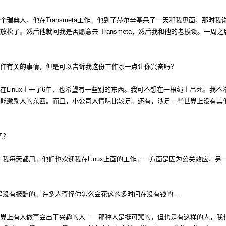
瑞典人，他在Transmeta工作。他到了赫尔辛基呆了一天和我见面，那时我
松了。然后他就问我是否愿意去 Transmeta，然后我和他的老板谈。一周之
作有关的事情，但是可以告诉我这份工作哪一点让你兴奋吗？
Linux上干了6年，也希望有一些别的东西。我可不想在一根绳上吊死。我不希
能激励人的东西。而且，小公司人情味比较足。还有，涉足一些世界上没有其
吧？
x。我每天都用。他们也欢迎我在Linux上面的工作。一方面是因为公关效应，
作是没有报酬的。许多人奇怪你怎么会花这么多时间在没有钱的...
界上有人做事会出于兴趣的人－－那种人是挺可悲的，但也是有这样的人，我也