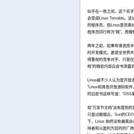
似乎在一夜之间，这个名字
会变成Linux Torva
的程序员，但Linus是
程序员同行称为“贼”，而
两年之前，如果有谁说技术巨
的开发模式，邀请全世界共
得重视的竞争对手，只是在
档”的微软内部白皮书泄露
Linus被不少人认为是开放
“Linux和其他开放源码软件
的白皮书这样写道：“OSS聚
但“万圣节文档”没有提到的是，
只是过眼烟云，Sun的CEO
下，Linus 始终没有
持者和以盈利为目的的厂商新