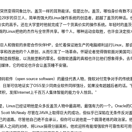
突然变得同象比尔。盖茨一样的耳熟能详。但是比尔。盖茨，哪怕身价有数不
lds。这位29岁的芬兰人，简单而强大的Linux操作系统的创造者，超越了盖茨的神
货真价实的高手。还在大学里时他就完成了一个货真价实的操作系统。年轻时的盖
慷慨的Linus把他的杰作与全世界共享。哪个人，哪种运动会取胜，也许会决定
人和微软的亲密合作伙伴HP，会忙着保证她生产的电脑顺利运行Linux，那会是
享和改进他的个人原创，从而引发了一场革命。怀疑论者觉得微软面对美国司法部
制造假想敌，以洗脱垄断的罪名。但微软透露的真相也许比他们想象得多。去年
到媒体，它的结论也许会让盖茨睡不安寝。
源码软件（open source software）的最佳代表人物，微软对付竞争对手的
，日渐可信地证实了OSS至少同商业软件同样强壮，如果没有超越后者的话。”微软工程师Vi
积，发挥Internet上千百万人集体智能的能力令人惊异。”
Linus已经证明他是众多反盖茨人物中最高明，最强有力的一个。Oracle的CEO La
 Scott McNealy 尽管在JAVA上取得巨大的成功，但似乎已深陷在无条件
偏离自己的道路。尽管他自己绝不会承认，但你可以说他是一个圆滑老练的政治家。
人之间的对峙，将Linux搞得分崩离析。他欢迎所有能增强软件可靠性和可用性