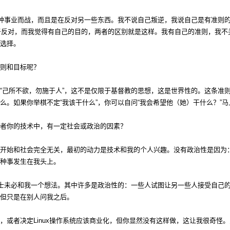
事业而战，而且是在反对另一些东西。我不说自己叛逆，我说自己是有准则的。（ethica
义在于反对，而我觉得有自己的目的，两者的区别就是这样。我有自己的准则，我
选择。
则和目标呢？
“己所不欲，勿施于人”，这不是仅限于基督教的思想，这是世界性的。这条准
么。如果你举棋不定“我该干什么”，你可以自问“我会希望他（她）干什么？”
者你的技术中，有一定社会或政治的因素？
开始和社会完全无关，最初的动力是技术和我的个人兴趣。没有政治性是因为
种事发生在我头上。
人士未必和我一个想法。其中许多是政治性的：一些人试图让另一些人接受自己
但只是在别人问我之后。
，或者决定Linux操作系统应该商业化，但你显然没有这样做，这让我很奇怪