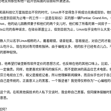
遗余力地支持那些和他一起开创局面的自由软件激进派。
和高科技亿万富翁层出不穷的时代，Linus并不显得急于将成功兑换成现钞。他
到目前为止唯一的工作－－这是在硅谷）买的那一辆Pontiac Grand Am。一年之
inus，他的幼儿园教师妻子和他们的两个女儿时，他们租了所看的第一间房子
meta公司的各种谣言，在硅谷甚嚣尘上，但到目前为止，Linus似乎没有什么大
数人只以名字Linus相称的人，戴着眼镜，语音轻柔，容易接近，对自己的才
么吃什么，现在则对寿司情有独钟。由于编程太多，他的肚子已经有点儿凸，
的那种轻快。
主义者，他希望打破垄断性软件定价的思想方式，也反映在他的其他口味上。比如
一定偏贵。同样，他更喜欢好莱坞的娱乐片，而不是欧洲的高品位艺术电影。
芬兰电视台工作，祖父是报纸记者，所以他理解新闻媒体，而且似乎也对于自己
自己是传统的，正面意义上的黑客，一个叛逆者？我觉得仅称你为”一心编程的
这个词。在和其他搞技术的人私下交谈时，我会称自己黑客。但同媒体接触时我
意思。
如何？