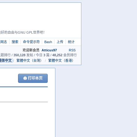
好的自由与GNU GPL世界吧！
网志
搜索
命令提示符
Bash
上传
统计
欢迎新会员
Atticus97
RSS
题排行 /
350,128
发帖 / 今日
3
篇 /
48,252
会员排行
简体中文
/
繁體中文（台灣）
/
繁體中文（香港）
🖨 打印本页