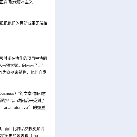
客们正在“取代资本主义
够负担把他们的劳动成果无偿给
暇时间在协作的项目中协同
带领大家走向未来了。”
信息作为商品来销售，他们自发
ousness）”的文章-“加州意
占据的明晰的抨击。改问后来受到了
- anal retentive”）的强烈
受的，而且比商品交换更加高
“历史的垃圾箱（the