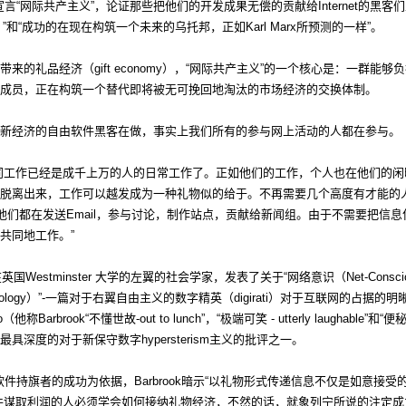
的最近的宣言“网际共产主义”，论证那些把他们的开发成果无偿的贡献给Internet的黑
talism）”和“成功的在现在构筑一个未来的乌托邦，正如Karl Marx所预测的一样”。
来的礼品经济（gift economy），“网际共产主义”的一个核心是：一群能
成员，正在构筑一个替代即将被无可挽回地淘汰的市场经济的交换体制。
新经济的自由软件黑客在做，事实上我们所有的参与网上活动的人都在参与。
同工作已经是成千上万的人的日常工作了。正如他们的工作，个人也在他们的闲
脱离出来，工作可以越发成为一种礼物似的给于。不再需要几个高度有才能的人
“每天，他们都在发送Email，参与讨论，制作站点，贡献给新闻组。由于不需要把
共同地工作。”
个在英国Westminster 大学的左翼的社会学家，发表了关于“网络意识（Net-Consci
nia Ideology）”-一篇对于右翼自由主义的数字精英（digirati）对于互联网的
o（他称Barbrook“不懂世故-out to lunch”，“极端可笑 - utterly laughable”和“便秘 
具深度的对于新保守数字hypersterism主义的批评之一。
由软件持旗者的成功为依据，Barbrook暗示“以礼物形式传递信息不仅是如意接
件谋取利润的人必须学会如何接纳礼物经济，不然的话，就象列宁所说的注定成为