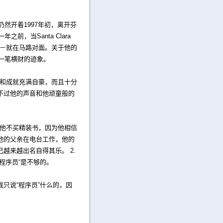
仍然开着1997年初，离开芬
前，当Santa Clara
－－就在马路对面。关于他的
发一笔横财的迹象。
能和成就充满自豪，而且十分
不过他的声音和他顽童般的
，他不买精装书，因为他相信
他的父亲在电台工作，他的
越来越出名自得其乐。 2.
程序员“是不够的。
只说“程序员”什么的，因