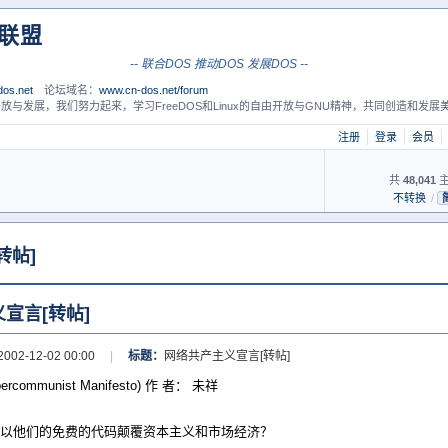
S联盟
-- 联合DOS 推动DOS 发展DOS --
os.net
论坛域名：
www.cn-dos.net/forum
放与发展，我们努力起来，学习FreeDOS和Linux的自由开放与GNU精神，共同创造和发展美
注册
登录
会员
共
48,041
主
不转换
/
转帖]
宣言[转帖]
2002-12-02 00:00
|
标题：
网络共产主义宣言[转帖]
ommunist Manifesto) 作 者： 未祥
以他们的免费的代码颠覆资本主义和市场经济？