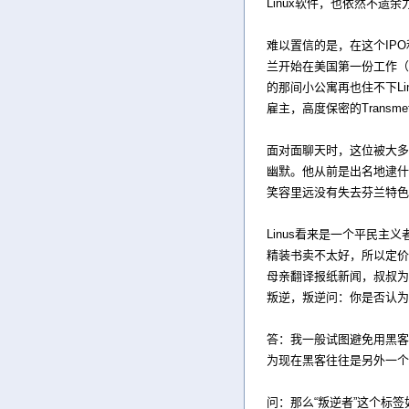
Linux软件，也依然不
难以置信的是，在这个IPO
兰开始在美国第一份工作（也是
的那间小公寓再也住不下L
雇主，高度保密的Trans
面对面聊天时，这位被大多
幽默。他从前是出名地逮什
笑容里远没有失去芬兰特色
Linus看来是一个平民
精装书卖不太好，所以定价
母亲翻译报纸新闻，叔叔为
叛逆，叛逆问：你是否认为
答：我一般试图避免用黑客
为现在黑客往往是另外一个
问：那么“叛逆者”这个标签