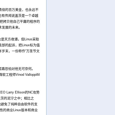
清倍的百万美金，也永远不
话。也有传闻说盖茨是一个卓越
茨把拷贝他自己平庸的程序的
技术发展的未来。
天方夜谭。但Linus采取
的起诉，把Linux标为值
岁末，一份称作“万圣节文
传统套路恐怕对他无可奈何。
nod Valloppillil
rry Ellison的NC攻势
反对盖茨的泥泞之中；相比之
他避免了纯粹自由软件的支
的商业Linux版本和商业