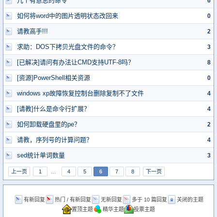
几个有意思的命令
6
如何将word中的图片透明状态改回来
0
请教高手!!!
2
求助：DOS下拷贝光盘文件的命令？
3
[已解决]请问有办法让CMD支持UTF-8吗？
8
[资源]PowerShell相关资源
0
windows xp故障恢复控制台删除复制不了文件
4
[请教]什么是命令行扩展？
4
如何卸载硬盘里的pe？
2
请教，序列号的计算问题？
4
sed统计单词数量
3
上一页
1
…
4
5
6
7
8
下一页
有新回复
热门 / 有新回复
无新回复
多于 10 篇回复
关闭的主题
置顶主题
精华主题
投票主题