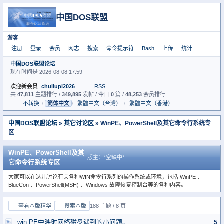
中国DOS联盟
游客
注册
登录
会员
网志
搜索
命令提示符
Bash
上传
统计
中国DOS联盟论坛
现在时间是 2026-08-08 17:59
欢迎新会员
chuliupi2026
RSS
共
47,811
主题排行 /
349,895
发帖 / 今日
0
篇 /
48,253
会员排行
不转换
/
简体中文
/
繁體中文（台灣）
/
繁體中文（香港）
中国DOS联盟论坛
»
其它讨论区
» WinPE、PowerShell及其它命令行系统专
区
WinPE、PowerShell及其
版主：*空缺中*
它命令行系统专区
大家可以在这儿讨论有关各种WIN命令行系列的操作系统或环境，包括 WinPE 、
BlueCon 、PowerShell(MSH) 、Windows 故障恢复控制台等的各种内容。
查看本版精华
搜索本版
188 主题 / 8 页
win PE中映射网络磁盘遇到的小问题。
5