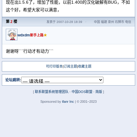
现在出1.5.6了，增加了性能，以前1.400的汉化破解有BUG，不如
这个好，希望大家可以满意，
第
2
楼
发表于 2007-10-28 18:39
·
中国 福建 泉州 石狮市 电信
wdxdm
★
新手上路
谢谢呀```行动才有动力```
可打印版本
|
订阅主题
|
收藏主题
论坛跳转:
[
联系联盟系统管理团队
-
中国DOS联盟
-
简版
]
Sponsored by
ifanr Inc
| © 2001–2023