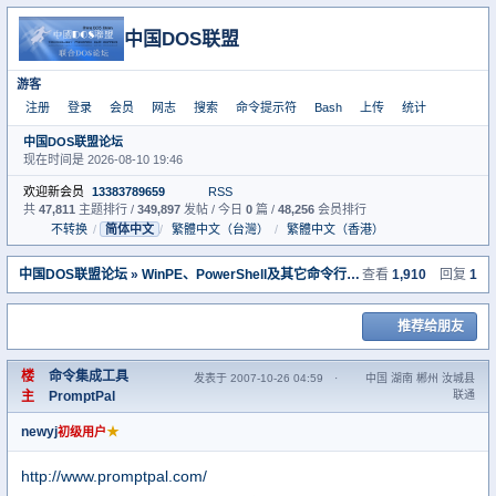
中国DOS联盟
游客
注册
登录
会员
网志
搜索
命令提示符
Bash
上传
统计
中国DOS联盟论坛
现在时间是 2026-08-10 19:46
欢迎新会员
13383789659
RSS
共
47,811
主题排行 /
349,897
发帖 / 今日
0
篇 /
48,256
会员排行
不转换
/
简体中文
/
繁體中文（台灣）
/
繁體中文（香港）
中国DOS联盟论坛
»
WinPE、PowerShell及其它命令行系统专区
查看
1,910
» 命令集成工具 P
回复
1
推荐给朋友
楼
命令集成工具
发表于 2007-10-26 04:59
·
中国 湖南 郴州 汝城县
主
PromptPal
联通
newyj
★
初级用户
http://www.promptpal.com/