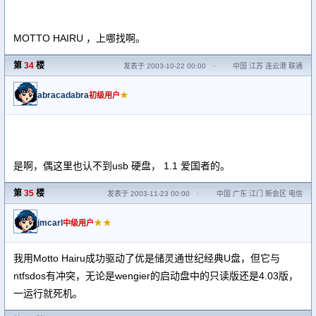
MOTTO HAIRU ，上哪找啊。
第
34
楼
发表于 2003-10-22 00:00
·
中国 江苏 连云港 联通
abracadabra
★
初级用户
是啊，偶这里也认不到usb 硬盘， 1.1 爱国者的。
第
35
楼
发表于 2003-11-23 00:00
·
中国 广东 江门 新会区 电信
jmcarl
★★
中级用户
我用Motto Hairu成功驱动了优是储灵通世纪经典U盘，但它与
ntfsdos有冲突，无论是wengier的启动盘中的只读版还是4.03版，
一运行就死机。