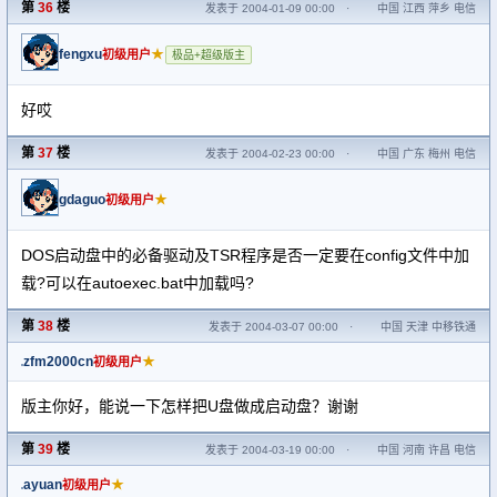
第
36
楼
发表于 2004-01-09 00:00
·
中国 江西 萍乡 电信
fengxu
★
初级用户
极品+超级版主
好哎
第
37
楼
发表于 2004-02-23 00:00
·
中国 广东 梅州 电信
gdaguo
★
初级用户
DOS启动盘中的必备驱动及TSR程序是否一定要在config文件中加
载?可以在autoexec.bat中加载吗?
第
38
楼
发表于 2004-03-07 00:00
·
中国 天津 中移铁通
zfm2000cn
★
初级用户
版主你好，能说一下怎样把U盘做成启动盘？谢谢
第
39
楼
发表于 2004-03-19 00:00
·
中国 河南 许昌 电信
ayuan
★
初级用户