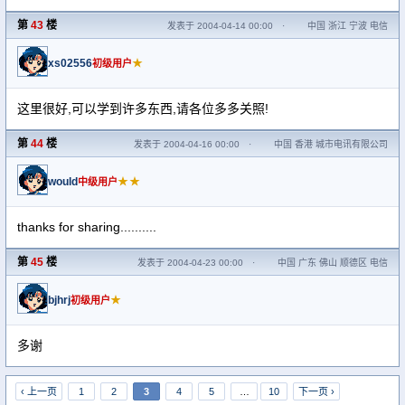
第
43
楼
发表于 2004-04-14 00:00
·
中国 浙江 宁波 电信
xs02556
★
初级用户
这里很好,可以学到许多东西,请各位多多关照!
第
44
楼
发表于 2004-04-16 00:00
·
中国 香港 城市电讯有限公司
would
★★
中级用户
thanks for sharing..........
第
45
楼
发表于 2004-04-23 00:00
·
中国 广东 佛山 顺德区 电信
bjhrj
★
初级用户
多谢
‹ 上一页
1
2
3
4
5
…
10
下一页 ›