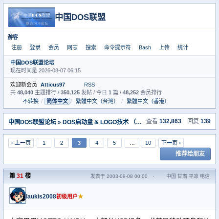
中国DOS联盟
游客
注册
登录
会员
网志
搜索
命令提示符
Bash
上传
统计
中国DOS联盟论坛
现在时间是 2026-08-07 06:15
欢迎新会员
Atticus97
RSS
共
48,040
主题排行 /
350,125
发帖 / 今日
1
篇 /
48,252
会员排行
不转换
/
简体中文
/
繁體中文（台灣）
/
繁體中文（香港）
查看
132,863
回复
139
中国DOS联盟论坛
»
DOS启动盘 & LOGO技术 （启动盘室）
» DOS启动盘中的
‹ 上一页
1
2
3
4
5
…
10
下一页 ›
推荐给朋友
第
31
楼
发表于 2003-09-08 00:00
·
中国 甘肃 平凉 电信
laukis2008
★
初级用户