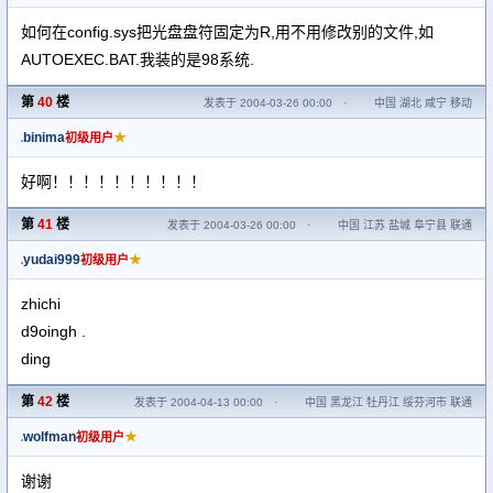
如何在config.sys把光盘盘符固定为R,用不用修改别的文件,如
AUTOEXEC.BAT.我装的是98系统.
第
40
楼
发表于 2004-03-26 00:00
·
中国 湖北 咸宁 移动
binima
★
初级用户
好啊！！！！！！！！！！
第
41
楼
发表于 2004-03-26 00:00
·
中国 江苏 盐城 阜宁县 联通
yudai999
★
初级用户
zhichi
d9oingh .
ding
第
42
楼
发表于 2004-04-13 00:00
·
中国 黑龙江 牡丹江 绥芬河市 联通
wolfman
★
初级用户
谢谢