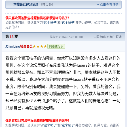
本帖最近评分记录
（共 1 条）
点击查看详情
偶只喜欢回答那些标题和描述都很清晰的帖子！
如想解决问题，请认真学习“
这个帖子
”和“
这个帖子
”并努力遵守，如果可能，请告诉
更多的人！
第
18
楼
发表于 2004-07-23 00:00
·
中国 河北 石家庄 联通
Climbing
★★★★
铂金会员
网络独行侠
看看这个置顶帖子的访问量，你就可以知道没有多少人去看这样的
规则，在这个论坛里照样充斥着我认为是lusers的帖子，难道这个
规则就那么复杂、那么不容易理解吗？非也，根本就是这些人压根
不看。所以，我现在大部分时候对那些lusers帖子采取不予理会的
态度，除非特别有时间，我会提醒他一下。另外，看我的签名，我
一直在为培养坛友的良好习惯而努力，但我为无数人解决过问题，
却已经没有多少人去顶那个帖子了，这就是人们的普遍心态：一切
只顾自己，再就是熟视无睹。
偶只喜欢回答那些标题和描述都很清晰的帖子！
如想解决问题，请认真学习“
这个帖子
”和“
这个帖子
”并努力遵守，如果可能，请告诉