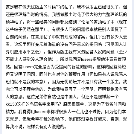
这是我在做无忧版主的时候写的帖子，我不做版主已经很久了，但
还是很理解当时的情况。我初做版主时花了很大的力气整理论坛的
精华帖子，将一些经典的问题都总结到了论坛的置顶帖子中（现在
这些帖子仍然在那里）。有很多人问的问题根本就是别人重复了千
百遍的问题，在置顶帖子中就有现成的答案，但几乎没有多少人去
看。论坛里照样充斥着海量的没有回答意义的提问帖（可见国人计
算机应用水平之低），但作为版主我有义务回答人家的问题（至少
不能让人感觉没人理会他），所以我回复lusers提醒他注意看置顶
帖。回答lusers完全是因为受提问的智慧的影响，这样的回复简短
但又说明了问题，同时也有对他的鞭策作用（但如果有人说我骂人
恐怕就不是我的本意），因为无忧论坛并不是只有我一个版主，我
完全可以不理会他的，为此我特意写了一个声明，声明我绝没有骂
人的意思。这位兄弟你自然也是中国人，但还不是照样起一个
kk130这样的鸟语名字来用吗？原因很简单，这是为了节省时间和
精力。我觉得用lusers来称呼很多人一点儿也不过份，因为他们本
来就是，但我希望在我的影响下，他们逐渐变得好起来，否则，就
算我不说，照样会有别人说他的。