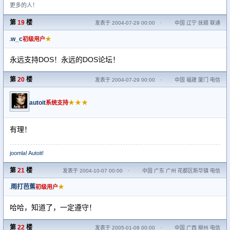
更多的人！
第
19
楼
发表于 2004-07-29 00:00
·
中国 辽宁 抚顺 联通
w_c
★
初级用户
永远支持DOS！永远的DOS论坛！
第
20
楼
发表于 2004-07-29 00:00
·
中国 福建 厦门 电信
autoit
★★★
系统支持
有理！
joomla! Autoit!
第
21
楼
发表于 2004-10-07 00:00
·
中国 广东 广州 花都区新华镇 电信
雨打芭蕉
★
初级用户
哈哈，知道了，一定遵守！
第
22
楼
发表于 2005-01-08 00:00
·
中国 广西 柳州 电信