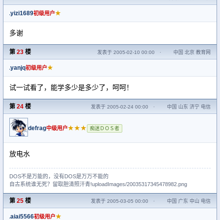
yizi1689
★
初级用户
多谢
第
23
楼
发表于 2005-02-10 00:00
·
中国 北京 教育网
yanjq
★
初级用户
试一试看了，能学多少是多少了，呵呵！
第
24
楼
发表于 2005-02-24 00:00
·
中国 山东 济宁 电信
defrag
★★★
中级用户
痴迷ＤＯＳ者
放电水
DOS不是万能的，没有DOS是万万不能的
自古系统谁无死？留取胆清照汗青!uploadImages/20035317345478982.png
第
25
楼
发表于 2005-03-05 00:00
·
中国 广东 中山 电信
aiai5566
★
初级用户