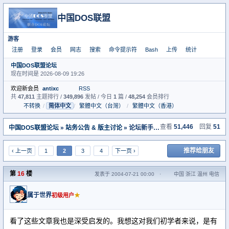
中国DOS联盟
游客
注册
登录
会员
网志
搜索
命令提示符
Bash
上传
统计
中国DOS联盟论坛
现在时间是 2026-08-09 19:26
欢迎新会员
antixc
RSS
共
47,811
主题排行 /
349,896
发帖 / 今日
1
篇 /
48,254
会员排行
不转换
/
简体中文
/
繁體中文（台灣）
/
繁體中文（香港）
查看
51,446
回复
51
中国DOS联盟论坛
»
站务公告 & 版主讨论
» 论坛新手必读，所有人的基本行为准则[转帖]
推荐给朋友
‹ 上一页
1
2
3
4
下一页 ›
第
16
楼
发表于 2004-07-21 00:00
·
中国 浙江 温州 电信
属于世界
★
初级用户
看了这些文章我也是深受启发的。我想这对我们初学者来说，是有