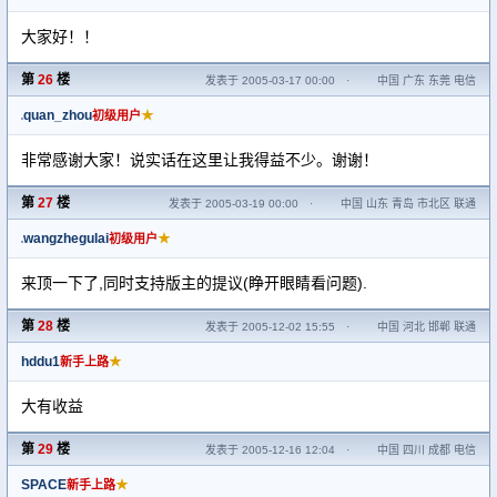
大家好！！
第
26
楼
发表于 2005-03-17 00:00
·
中国 广东 东莞 电信
quan_zhou
★
初级用户
非常感谢大家！说实话在这里让我得益不少。谢谢！
第
27
楼
发表于 2005-03-19 00:00
·
中国 山东 青岛 市北区 联通
wangzhegulai
★
初级用户
来顶一下了,同时支持版主的提议(睁开眼睛看问题).
第
28
楼
发表于 2005-12-02 15:55
·
中国 河北 邯郸 联通
hddu1
★
新手上路
大有收益
第
29
楼
发表于 2005-12-16 12:04
·
中国 四川 成都 电信
SPACE
★
新手上路