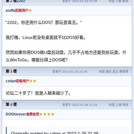
第
2
楼
2202
发表于 2022-01-18 01:59
·
中国 宁夏 移动
asdfq
★
初级用户
“2202，你还用什么DOS？那玩意真丑。”
我打赌，Linux若没有桌面就不比DOS好看。
然而如果你用DOS做U盘启动盘，几乎不占地方还能到处玩耍。什
么WinToGo，哪能比得上DOS呢？
第
3
楼
发表于 2022-01-25 21:46
·
中国 湖北 武汉 教育网
cztian
★★
初级用户
论坛二十岁了！就是人越来越少了。
第
4
楼
发表于 2022-01-26 21:19
·
中国 上海 电信
DOSforever
★★★★
金牌会员
Originally posted by
cztian
at 2022-1-25 21:46: