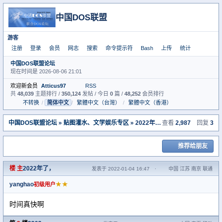
中国DOS联盟
游客
注册
登录
会员
网志
搜索
命令提示符
Bash
上传
统计
中国DOS联盟论坛
现在时间是 2026-08-06 21:01
欢迎新会员
Atticus97
RSS
共
48,039
主题排行 /
350,124
发帖 / 今日
0
篇 /
48,252
会员排行
不转换
/
简体中文
/
繁體中文（台灣）
/
繁體中文（香港）
中国DOS联盟论坛
»
贴图灌水、文学娱乐专区
» 2022年了，
查看
2,987
回复
3
推荐给朋友
楼 主
2022年了，
发表于 2022-01-04 16:47
·
中国 江苏 南京 联通
yanghao
★★
初级用户
时间真快啊